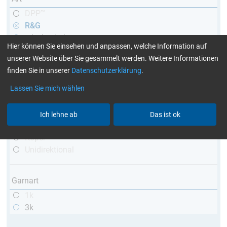
DPP™
R&G
teleskopierbar
Hier können Sie einsehen und anpassen, welche Information auf
konisch
unserer Website über Sie gesammelt werden. Weitere Informationen
matt
finden Sie in unserer
Datenschutzerklärung
.
hochglänzend
mit Gewinde
Lassen Sie mich wählen
Webart
Ich lehne ab
Das ist ok
Leinwand
Köper
Unidirektional
Garnart
1k
3k