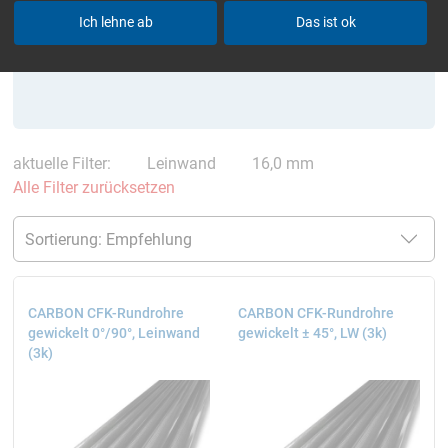
Ich lehne ab
Das ist ok
aktuelle Filter:
Leinwand
16,0 mm
Alle Filter zurücksetzen
CARBON CFK-Rundrohre
CARBON CFK-Rundrohre
gewickelt 0°/90°, Leinwand
gewickelt ± 45°, LW (3k)
(3k)