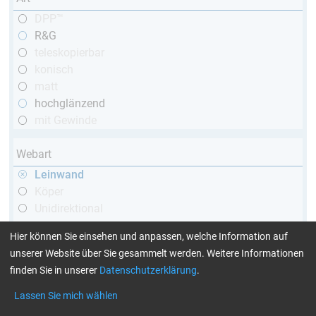
DPP™
R&G
teleskopierbar
konisch
matt
hochglänzend
mit Gewinde
Webart
Leinwand
Köper
Unidirektional
Hier können Sie einsehen und anpassen, welche Information auf
Garnart
unserer Website über Sie gesammelt werden. Weitere Informationen
finden Sie in unserer
Datenschutzerklärung
.
1k
3k
Lassen Sie mich wählen