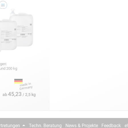
gen:
5 und 200 kg
45,23
ab
/ 2,5 kg
rtretungen
Techn. Beratung
News & Projekte
Feedback
e