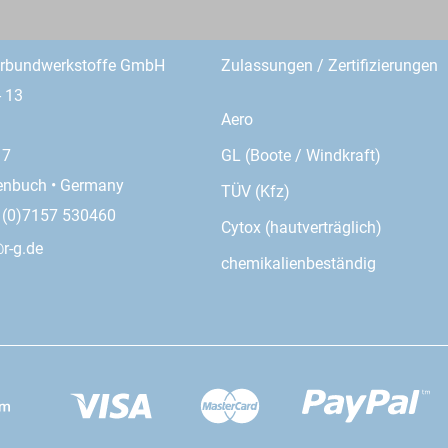
erbundwerkstoffe GmbH
Zulassungen / Zertifizierungen
- 13
Aero
GL (Boote / Windkraft)
17
enbuch • Germany
TÜV (Kfz)
9 (0)7157 530460
Cytox (hautverträglich)
r-g.de
chemikalienbeständig