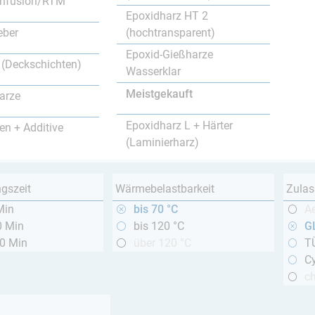
nfusion/RTM
Epoxidharz HT 2
(hochtransparent)
eber
Epoxid-Gießharze
 (Deckschichten)
Wasserklar
Meistgekauft
arze
Epoxidharz L + Härter
en + Additive
(Laminierharz)
ngszeit
Wärmebelastbarkeit
Zulas
Min
bis 70 °C
A
0 Min
bis 120 °C
GL
20 Min
über 120 °C
T
Cy
c