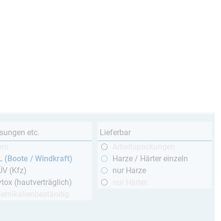
sungen etc.
Lieferbar
ero
Arbeitspackungen
 (Boote / Windkraft)
Harze / Härter einzeln
ÜV (Kfz)
nur Harze
tox (hautverträglich)
nur Härter
hemikalienbeständig