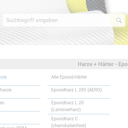
Harze + Härter - Ep
rze
Alle Epoxid-Härter
rharze
Epoxidharz L 285 (AERO)
en
Epoxidharz L 20
(Laminierharz)
Epoxidharz C
(chemikalienfest)