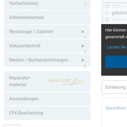
Hartschäume)
farblos
Untermenü öffnen
gelblic
Arbeitssicherheit
bläulic
schwar
Hier können 
Werkzeuge / Zubehör
gesammelt w
Untermenü öffnen
Vakuumtechnik
Lassen Sie
mehr Infos
:
Untermenü öffnen
Medien / Buchempfehlungen
aktuelle Filt
Untermenü öffnen
Reparatur-
material
Anwendungen
Epoxidharz
CFK-Bearbeitung