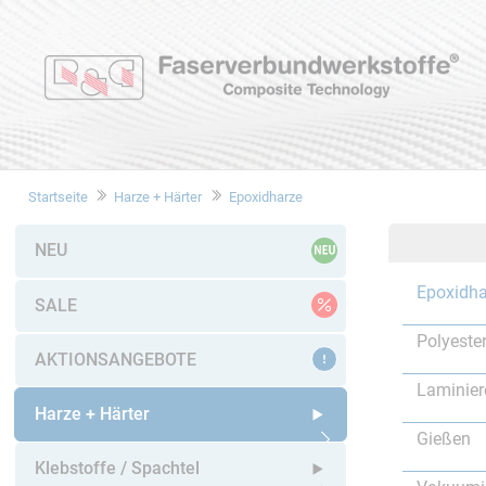
Startseite
Harze + Härter
Epoxidharze
NEU
Epoxidha
SALE
Polyeste
AKTIONSANGEBOTE
Laminier
Harze + Härter
Gießen
Untermenü öffnen
Klebstoffe / Spachtel