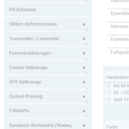
Vakuumi
Untermenü öffnen
PU-Schäume
Epoxidkl
Silikon-Abformmassen
Gelcoats
Untermenü öffnen
Trennmittel / Lösemittel
Formenh
Untermenü öffnen
Farbpast
Faserverstärkungen
Untermenü öffnen
Carbon Halbzeuge
Verarbeitu
Untermenü öffnen
GFK Halbzeuge
bis 60 
60 - 12
Untermenü öffnen
Carbon-Prepreg
über 1
Untermenü öffnen
Füllstoffe
Untermenü öffnen
Sandwich-Werkstoffe (Waben,
Farbe