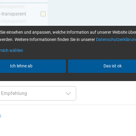
-transparent
h-transparent
h-transparent
z
Sie einsehen und anpassen, welche Information auf unserer Website über
erden. Weitere Informationen finden Sie in unserer
Datenschutzerklärun
 mich wählen
Klebstoffe finden Sie hier
Ich lehne ab
Das ist ok
er:
bis 70 °C
GL (Boote / Windkraft)
Alle Filter zurückse
 L