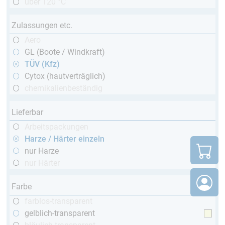
über 120 °C
Zulassungen etc.
Aero
GL (Boote / Windkraft)
TÜV (Kfz)
Cytox (hautverträglich)
chemikalienbeständig
Lieferbar
Arbeitspackungen
Harze / Härter einzeln
nur Harze
nur Härter
Farbe
farblos-transparent
gelblich-transparent