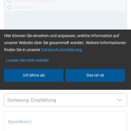
bläulich-transparent
schwarz
Hier können Sie einsehen und anpassen, welche Information auf
unserer Website über Sie gesammelt werden. Weitere Informationen
finden Sie in unserer
Datenschutzerklärung
.
Lassen Sie mich wählen
mehr Infos
:
Klebstoffe finden Sie hier
Ich lehne ab
Das ist ok
aktuelle Filter:
bis 70 °C
TÜV (Kfz)
Harze /
Härter einzeln
Alle Filter zurücksetzen
Epoxidharz L