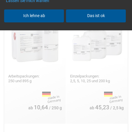
Lassen Sie mich wählen
Ich lehne ab
Das ist ok
Arbeitspackungen:
Einzelpackungen:
250 und 895 g
2,5, 5, 10, 25 und 200 kg
10,64
45,23
ab
/ 250 g
ab
/ 2,5 kg