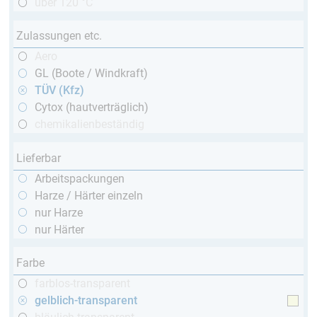
über 120 °C
Zulassungen etc.
Aero
GL (Boote / Windkraft)
TÜV (Kfz)
Cytox (hautverträglich)
chemikalienbeständig
Lieferbar
Arbeitspackungen
Harze / Härter einzeln
nur Harze
nur Härter
Farbe
farblos-transparent
gelblich-transparent