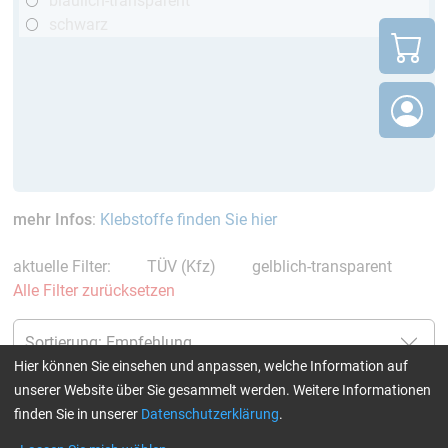
bläulich-transparent
schwarz
mehr Infos
:
Klebstoffe finden Sie hier
aktuelle Filter:
TÜV (Kfz)
gelblich-transparent
Alle Filter zurücksetzen
Hier können Sie einsehen und anpassen, welche Information auf
unserer Website über Sie gesammelt werden. Weitere Informationen
finden Sie in unserer
Datenschutzerklärung
.
Epoxidharz L + Härter LT (90
Epoxidharz L
min)