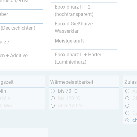
nfusion/RTM
Epoxidharz HT 2
(hochtransparent)
eber
Epoxid-Gießharze
 (Deckschichten)
Wasserklar
Meistgekauft
arze
Epoxidharz L + Härter
en + Additive
(Laminierharz)
ngszeit
Wärmebelastbarkeit
Zulas
Min
bis 70 °C
A
0 Min
bis 120 °C
GL
20 Min
über 120 °C
T
Cy
c