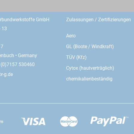
erbundwerkstoffe GmbH
Zulassungen / Zertifizierungen
- 13
Aero
GL (Boote / Windkraft)
17
enbuch • Germany
TÜV (Kfz)
9 (0)7157 530460
Cytox (hautverträglich)
r-g.de
chemikalienbeständig