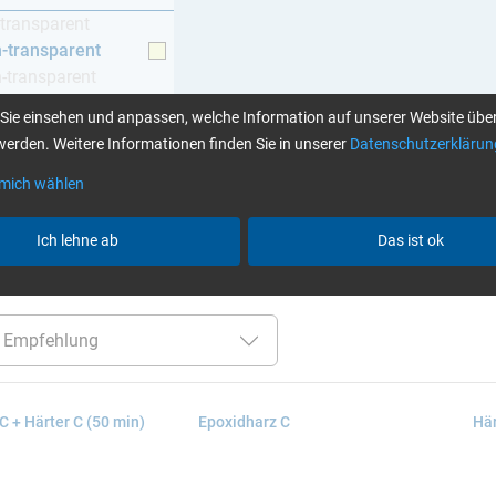
-transparent
h-transparent
h-transparent
z
Sie einsehen und anpassen, welche Information auf unserer Website über
erden. Weitere Informationen finden Sie in unserer
Datenschutzerklärun
 mich wählen
Klebstoffe finden Sie hier
Ich lehne ab
Das ist ok
er:
chemikalienbeständig
gelblich-transparent
Alle Filt
C + Härter C (50 min)
Epoxidharz C
Här