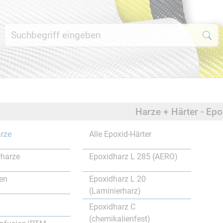
Harze + Härter - Ep
rze
Alle Epoxid-Härter
rharze
Epoxidharz L 285 (AERO)
en
Epoxidharz L 20
(Laminierharz)
Epoxidharz C
(chemikalienfest)