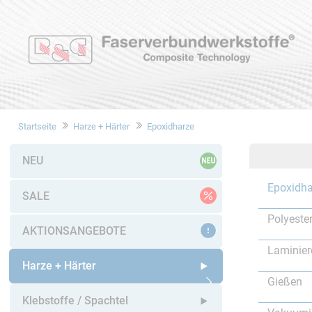
Startseite
Harze + Härter
Epoxidharze
NEU
Epoxidha
SALE
Polyeste
AKTIONSANGEBOTE
Laminier
Harze + Härter
Gießen
Untermenü öffnen
Klebstoffe / Spachtel