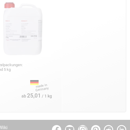
zelpackungen:
nd 5 kg
25,01
ab
/ 1 kg
Wiki