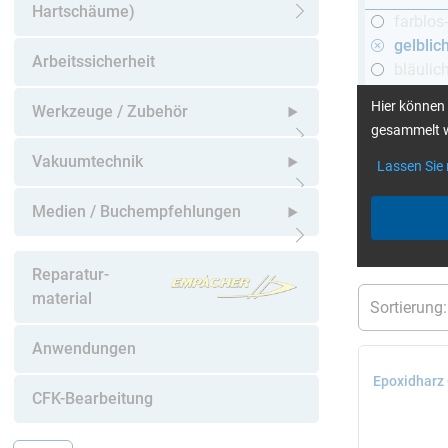
Hartschäume)
farblos
Untermenü öffnen
gelblic
Arbeitssicherheit
bläulic
schwar
Hier können 
Werkzeuge / Zubehör
gesammelt w
Untermenü öffnen
Vakuumtechnik
Lassen Sie
mehr Infos
:
Untermenü öffnen
Medien / Buchempfehlungen
aktuelle Filt
Untermenü öffnen
Reparatur-
material
Anwendungen
Epoxidharz 
CFK-Bearbeitung