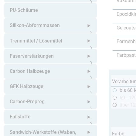
Vakuumi
Untermenü öffnen
PU-Schäume
Epoxidkl
Silikon-Abformmassen
Gelcoats
Untermenü öffnen
Trennmittel / Lösemittel
Formenh
Untermenü öffnen
Farbpast
Faserverstärkungen
Untermenü öffnen
Carbon Halbzeuge
Verarbeitu
Untermenü öffnen
GFK Halbzeuge
bis 60 
60 - 12
Untermenü öffnen
Carbon-Prepreg
über 1
Untermenü öffnen
Füllstoffe
Untermenü öffnen
Sandwich-Werkstoffe (Waben,
Farbe