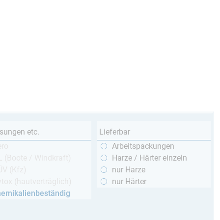
sungen etc.
Lieferbar
ero
Arbeitspackungen
 (Boote / Windkraft)
Harze / Härter einzeln
ÜV (Kfz)
nur Harze
tox (hautverträglich)
nur Härter
hemikalienbeständig