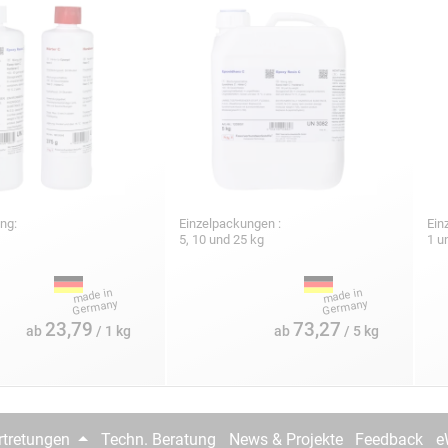
ng:
Einzelpackungen :
Ein
5, 10 und 25 kg
1 u
23,79
73,27
ab
/ 1 kg
ab
/ 5 kg
rtretungen
Techn. Beratung
News & Projekte
Feedback
e