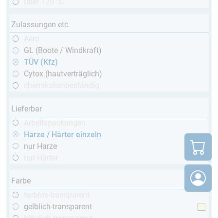
über 120 °C
Zulassungen etc.
Aero
GL (Boote / Windkraft)
TÜV (Kfz)
Cytox (hautverträglich)
chemikalienbeständig
Lieferbar
Arbeitspackungen
Harze / Härter einzeln
nur Harze
nur Härter
Farbe
farblos-transparent
gelblich-transparent