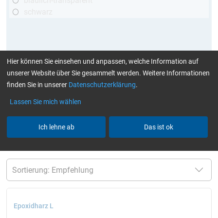
bläulich-transparent
schwarz
Hier können Sie einsehen und anpassen, welche Information auf
unserer Website über Sie gesammelt werden. Weitere Informationen
finden Sie in unserer
Datenschutzerklärung
.
Lassen Sie mich wählen
mehr Infos
:
Klebstoffe finden Sie hier
Ich lehne ab
Das ist ok
aktuelle Filter:
60 - 120 Min
bis 70 °C
TÜV
(Kfz)
Harze / Härter einzeln
Alle Filter zurücksetzen
Epoxidharz L