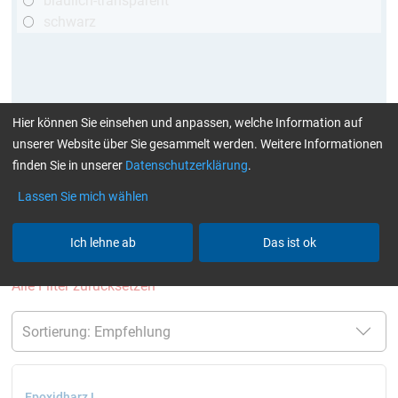
bläulich-transparent
schwarz
Hier können Sie einsehen und anpassen, welche Information auf
unserer Website über Sie gesammelt werden. Weitere Informationen
finden Sie in unserer
Datenschutzerklärung
.
mehr Infos
:
Klebstoffe finden Sie hier
Lassen Sie mich wählen
aktuelle Filter:
bis 60 Min
bis 70 °C
GL (Boote
Ich lehne ab
Das ist ok
/ Windkraft)
Harze / Härter einzeln
Alle Filter zurücksetzen
Epoxidharz L