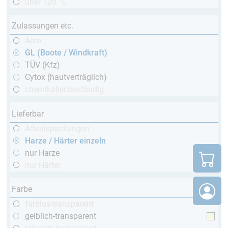
über 120 °C
Zulassungen etc.
Aero
GL (Boote / Windkraft)
TÜV (Kfz)
Cytox (hautverträglich)
chemikalienbeständig
Lieferbar
Arbeitspackungen
Harze / Härter einzeln
nur Harze
nur Härter
Farbe
farblos-transparent
gelblich-transparent