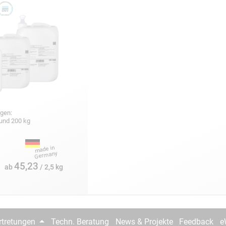
gen:
5 und 200 kg
45,23
ab
/ 2,5 kg
rtretungen
Techn. Beratung
News & Projekte
Feedback
e