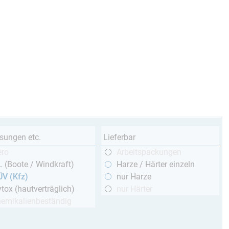
sungen etc.
Lieferbar
ero
Arbeitspackungen
 (Boote / Windkraft)
Harze / Härter einzeln
ÜV (Kfz)
nur Harze
tox (hautverträglich)
nur Härter
hemikalienbeständig