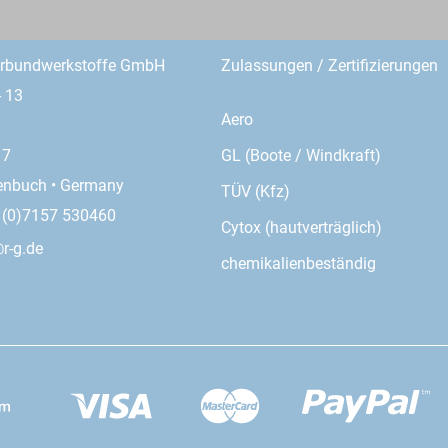
erbundwerkstoffe GmbH
Zulassungen / Zertifizierungen
- 13
Aero
GL (Boote / Windkraft)
17
enbuch • Germany
TÜV (Kfz)
9 (0)7157 530460
Cytox (hautverträglich)
r-g.de
chemikalienbeständig