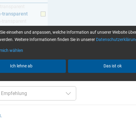
-transparent
h-transparent
h-transparent
z
Sie einsehen und anpassen, welche Information auf unserer Website über
erden. Weitere Informationen finden Sie in unserer
Datenschutzerklärun
 mich wählen
Klebstoffe finden Sie hier
Ich lehne ab
Das ist ok
er:
über 120 Min
bis 120 °C
TÜV (Kfz)
gelblich-
 L