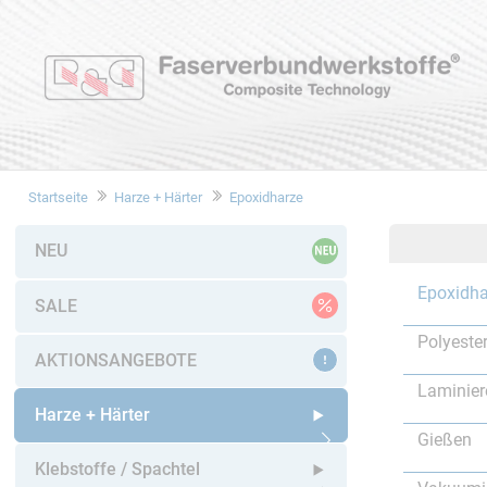
Startseite
Harze + Härter
Epoxidharze
NEU
Epoxidha
SALE
Polyeste
AKTIONSANGEBOTE
Laminier
Harze + Härter
Gießen
Untermenü öffnen
Klebstoffe / Spachtel