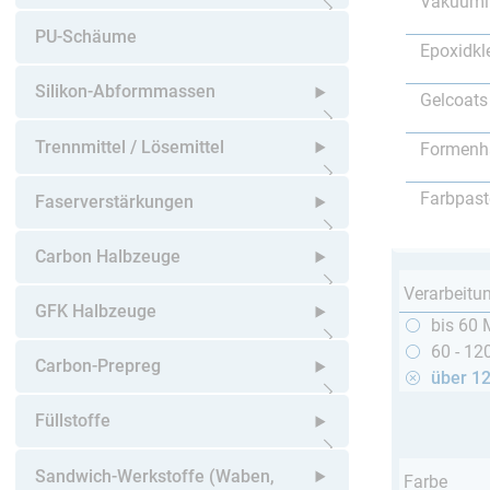
Vakuumi
Untermenü öffnen
PU-Schäume
Epoxidkl
Silikon-Abformmassen
Gelcoats
Untermenü öffnen
Trennmittel / Lösemittel
Formenh
Untermenü öffnen
Farbpast
Faserverstärkungen
Untermenü öffnen
Carbon Halbzeuge
Verarbeitu
Untermenü öffnen
GFK Halbzeuge
bis 60 
60 - 12
Untermenü öffnen
Carbon-Prepreg
über 1
Untermenü öffnen
Füllstoffe
Untermenü öffnen
Sandwich-Werkstoffe (Waben,
Farbe