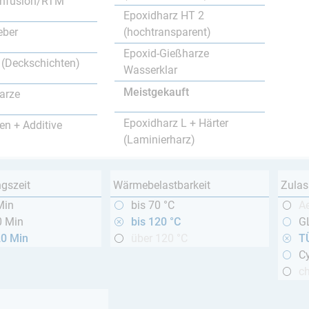
nfusion/RTM
Epoxidharz HT 2
(hochtransparent)
eber
Epoxid-Gießharze
 (Deckschichten)
Wasserklar
Meistgekauft
arze
Epoxidharz L + Härter
en + Additive
(Laminierharz)
ngszeit
Wärmebelastbarkeit
Zulas
Min
bis 70 °C
A
0 Min
bis 120 °C
GL
20 Min
über 120 °C
T
Cy
c