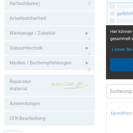
Hartschäume)
farblos
Untermenü öffnen
gelblic
Arbeitssicherheit
bläulic
schwar
Hier können 
Werkzeuge / Zubehör
gesammelt w
Untermenü öffnen
Vakuumtechnik
Lassen Sie
mehr Infos
:
Untermenü öffnen
Medien / Buchempfehlungen
aktuelle Filt
Untermenü öffnen
Reparatur-
material
Anwendungen
Epoxidharz
CFK-Bearbeitung