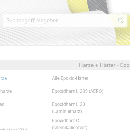
Harze + Härter - Ep
rze
Alle Epoxid-Härter
rharze
Epoxidharz L 285 (AERO)
en
Epoxidharz L 20
(Laminierharz)
Epoxidharz C
(chemikalienfest)