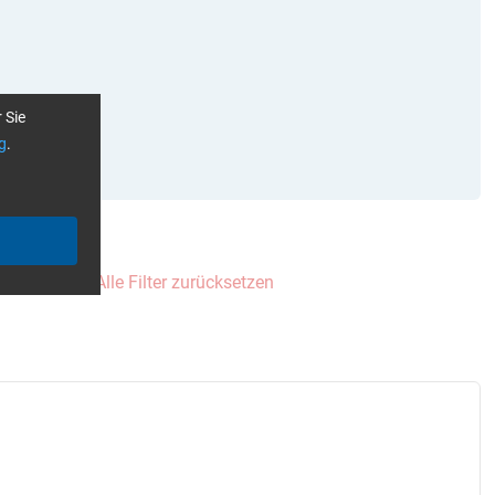
 Sie
g
.
transparent
Alle Filter zurücksetzen