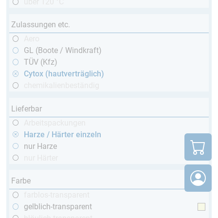
über 120 °C
Zulassungen etc.
Aero
GL (Boote / Windkraft)
TÜV (Kfz)
Cytox (hautverträglich)
chemikalienbeständig
Lieferbar
Arbeitspackungen
Harze / Härter einzeln
nur Harze
nur Härter
Farbe
farblos-transparent
gelblich-transparent