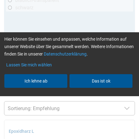
bläulich-transparent
schwarz
Hier können Sie einsehen und anpassen, welche Information auf
unserer Website über Sie gesammelt werden. Weitere Informationen
finden Sie in unserer
Datenschutzerklärung
.
Lassen Sie mich wählen
mehr Infos
:
Klebstoffe finden Sie hier
Ich lehne ab
Das ist ok
aktuelle Filter:
bis 120 °C
Cytox (hautverträglich)
Harze / Härter einzeln
Alle Filter zurücksetzen
Epoxidharz L