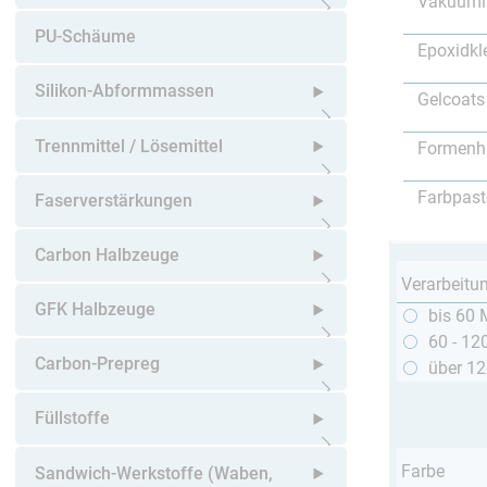
Vakuumi
Untermenü öffnen
PU-Schäume
Epoxidkl
Silikon-Abformmassen
Gelcoats
Untermenü öffnen
Trennmittel / Lösemittel
Formenh
Untermenü öffnen
Farbpast
Faserverstärkungen
Untermenü öffnen
Carbon Halbzeuge
Verarbeitu
Untermenü öffnen
GFK Halbzeuge
bis 60 
60 - 12
Untermenü öffnen
Carbon-Prepreg
über 1
Untermenü öffnen
Füllstoffe
Untermenü öffnen
Farbe
Sandwich-Werkstoffe (Waben,