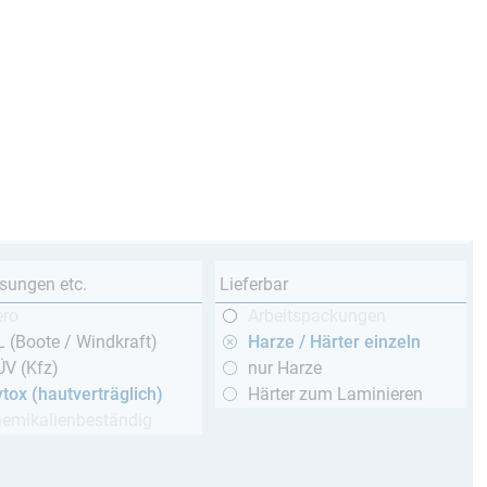
sungen etc.
Lieferbar
ero
Arbeitspackungen
 (Boote / Windkraft)
Harze / Härter einzeln
ÜV (Kfz)
nur Harze
tox (hautverträglich)
Härter zum Laminieren
hemikalienbeständig