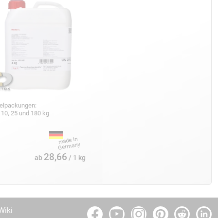
zelpackungen:
, 10, 25 und 180 kg
28,66
ab
/ 1 kg
Wiki