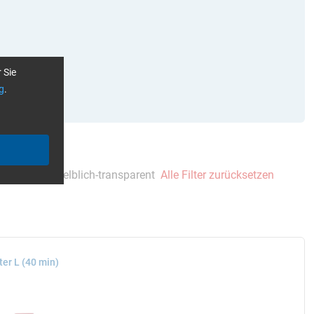
 Sie
g
.
einzeln
gelblich-transparent
Alle Filter zurücksetzen
ter L (40 min)