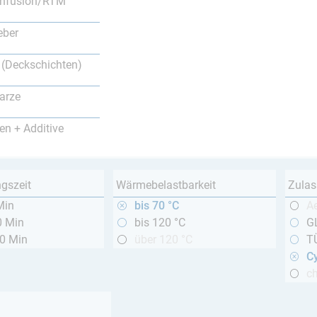
nfusion/RTM
eber
 (Deckschichten)
arze
en + Additive
ngszeit
Wärmebelastbarkeit
Zulas
Min
bis 70 °C
A
0 Min
bis 120 °C
GL
20 Min
über 120 °C
T
Cy
c