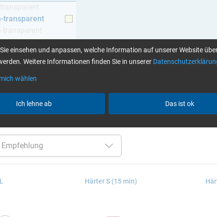
-transparent
h-transparent
h-transparent
z
Sie einsehen und anpassen, welche Information auf unserer Website über
erden. Weitere Informationen finden Sie in unserer
Datenschutzerklärun
 mich wählen
Klebstoffe finden Sie hier
Ich lehne ab
Das ist ok
er:
bis 70 °C
Cytox (hautverträglich)
Harze / Härter 
 L
Härter S (15 min)
Här