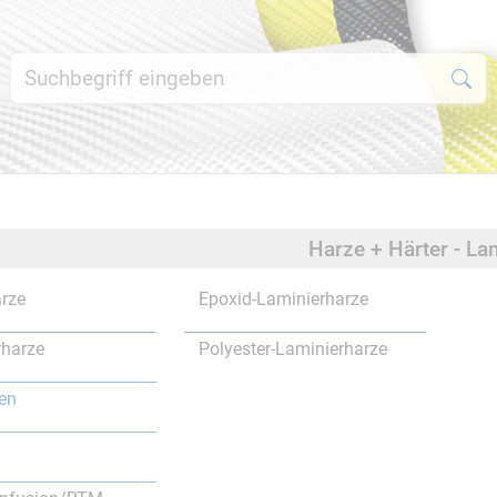
Harze + Härter - La
rze
Epoxid-Laminierharze
rharze
Polyester-Laminierharze
en