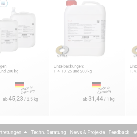
gen:
Einzelpackungen:
Ein
5 und 200 kg
1, 4, 10, 25 und 200 kg
1, 4
45,23
31,44
ab
/ 2,5 kg
ab
/ 1 kg
rtretungen
Techn. Beratung
News & Projekte
Feedback
e