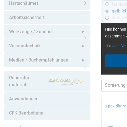
Hartschäume)
farblos
Untermenü öffnen
gelblic
Arbeitssicherheit
bläulic
schwar
Hier können 
Werkzeuge / Zubehör
gesammelt w
Untermenü öffnen
Vakuumtechnik
Lassen Sie
mehr Infos
:
Untermenü öffnen
Medien / Buchempfehlungen
aktuelle Filt
Untermenü öffnen
Reparatur-
material
Anwendungen
Epoxidharz
CFK-Bearbeitung