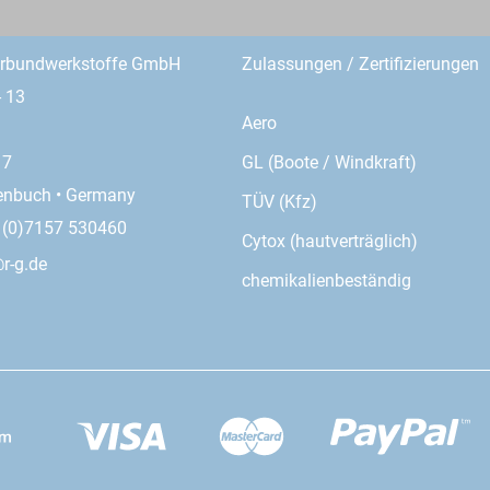
erbundwerkstoffe GmbH
Zulassungen / Zertifizierungen
- 13
Aero
GL (Boote / Windkraft)
17
enbuch • Germany
TÜV (Kfz)
9 (0)7157 530460
Cytox (hautverträglich)
r-g.de
chemikalienbeständig