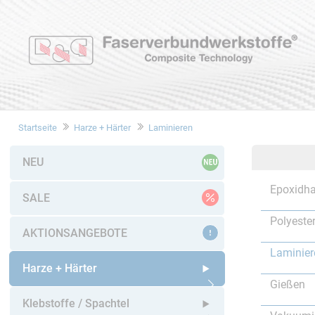
Startseite
Harze + Härter
Laminieren
NEU
Epoxidha
SALE
Polyeste
AKTIONSANGEBOTE
Laminier
Harze + Härter
Gießen
Untermenü öffnen
Klebstoffe / Spachtel