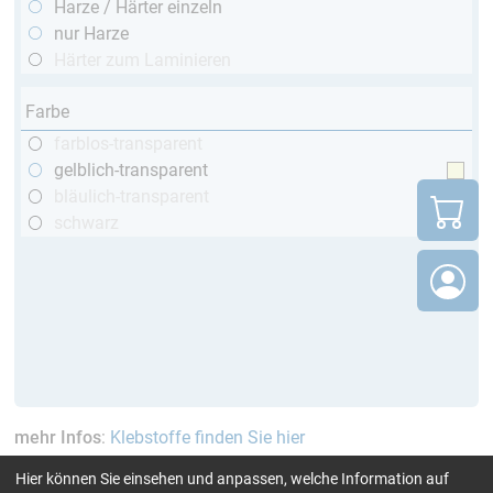
Harze / Härter einzeln
nur Harze
Härter zum Laminieren
Farbe
farblos-transparent
gelblich-transparent
bläulich-transparent
schwarz
mehr Infos
:
Klebstoffe finden Sie hier
Hier können Sie einsehen und anpassen, welche Information auf
aktuelle Filter:
bis 70 °C
GL (Boote / Windkraft)