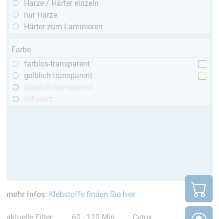
Harze / Härter einzeln
nur Harze
Härter zum Laminieren
Farbe
farblos-transparent
gelblich-transparent
bläulich-transparent
schwarz
mehr Infos
:
Klebstoffe finden Sie hier
aktuelle Filter:
60 - 120 Min
Cytox