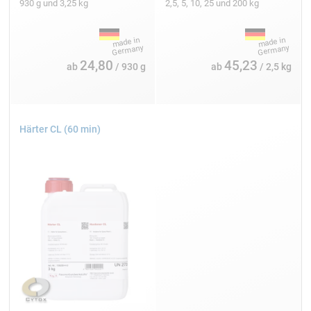
930 g und 3,25 kg
2,5, 5, 10, 25 und 200 kg
24,80
45,23
ab
/ 930 g
ab
/ 2,5 kg
Härter CL (60 min)