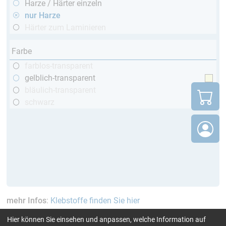
Harze / Härter einzeln
nur Harze
Härter zum Laminieren
Farbe
farblos-transparent
gelblich-transparent
bläulich-transparent
schwarz
mehr Infos
:
Klebstoffe finden Sie hier
Hier können Sie einsehen und anpassen, welche Information auf
aktuelle Filter:
bis 60 Min
bis 70 °C
nur Harze