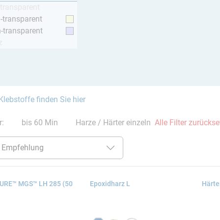
-transparent
h-transparent
h-transparent
z
Klebstoffe finden Sie hier
er:
bis 60 Min
Harze / Härter einzeln
Alle Filter zurücks
KURE™ MGS™ LH 285 (50
Epoxidharz L
Härte