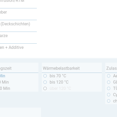
nfusion/RTM
eber
 (Deckschichten)
arze
en + Additive
ngszeit
Wärmebelastbarkeit
Zulas
Min
bis 70 °C
A
0 Min
bis 120 °C
GL
20 Min
über 120 °C
T
Cy
c