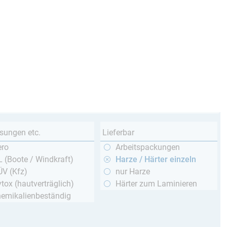
sungen etc.
Lieferbar
ero
Arbeitspackungen
 (Boote / Windkraft)
Harze / Härter einzeln
ÜV (Kfz)
nur Harze
tox (hautverträglich)
Härter zum Laminieren
hemikalienbeständig