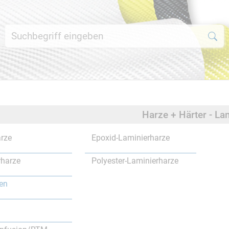
Harze + Härter - La
rze
Epoxid-Laminierharze
rharze
Polyester-Laminierharze
en