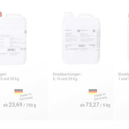
gen:
Einzelpackungen :
Einzel
 7,5 und 20 kg
5, 10 und 25 kg
1 und 
23,69
73,27
ab
/ 750 g
ab
/ 5 kg