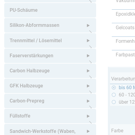
Vakuumi
Untermenü öffnen
PU-Schäume
Epoxidkl
Silikon-Abformmassen
Gelcoats
Untermenü öffnen
Trennmittel / Lösemittel
Formenh
Untermenü öffnen
Farbpast
Faserverstärkungen
Untermenü öffnen
Carbon Halbzeuge
Verarbeitu
Untermenü öffnen
GFK Halbzeuge
bis 60 
60 - 12
Untermenü öffnen
Carbon-Prepreg
über 1
Untermenü öffnen
Füllstoffe
Untermenü öffnen
Farbe
Sandwich-Werkstoffe (Waben,