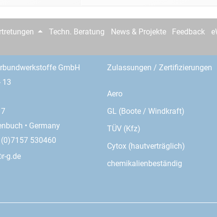
rtretungen
Techn. Beratung
News & Projekte
Feedback
e
erbundwerkstoffe GmbH
Zulassungen / Zertifizierungen
- 13
Aero
GL (Boote / Windkraft)
17
enbuch • Germany
TÜV (Kfz)
9 (0)7157 530460
Cytox (hautverträglich)
r-g.de
chemikalienbeständig