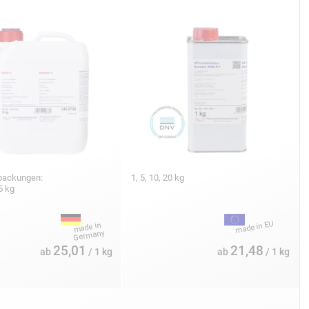
packungen:
1, 5, 10, 20 kg
5 kg
25,01
21,48
ab
/ 1 kg
ab
/ 1 kg