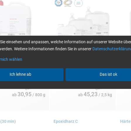
Sie einsehen und anpassen, welche Information auf unserer Website über
erden. Weitere Informationen finden Sie in unserer
Datenschutzerklärun
 mich wählen
gen:
Einzelpackungen:
Einzel
und 25 kg
2,5, 5, 10, 25 und 200 kg
1, 4, 
Ich lehne ab
Das ist ok
30,95
45,23
ab
/ 800 g
ab
/ 2,5 kg
 (30 min)
Epoxidharz C
Härte