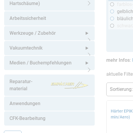
Hartschäume)
farblos
Untermenü öffnen
gelblic
Arbeitssicherheit
bläulic
schwar
Werkzeuge / Zubehör
Untermenü öffnen
Vakuumtechnik
mehr Infos
:
Untermenü öffnen
Medien / Buchempfehlungen
aktuelle Filt
Untermenü öffnen
Reparatur-
material
Anwendungen
Härter EPI
min/Aero)
CFK-Bearbeitung