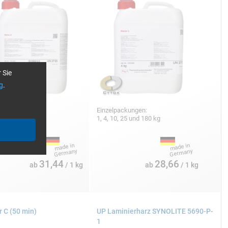
 Sie
g
.
packungen:
Einzelpackungen:
10, 25 und 200 kg
1, 4, 10, 25 und 180 kg
31,44
28,66
ab
/ 1 kg
ab
/ 1 kg
r C (50 min)
UP Laminierharz SYNOLITE 5690-P-
1