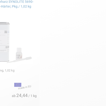
rharz SYNOLITE 5690-
Härter, Pkg./ 1,02 kg
ng, 1,02 kg
24,44
ab
/ 1 kg