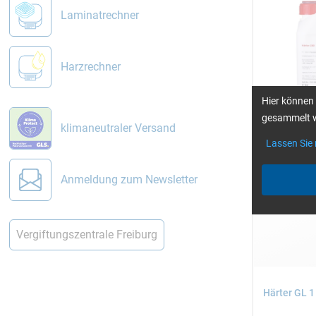
Laminatrechner
Harzrechner
Hier können 
gesammelt w
klimaneutraler Versand
Lassen Sie
Einzelpackun
800 g, 4, 10 
Anmeldung zum Newsletter
Vergiftungszentrale Freiburg
Härter GL 1