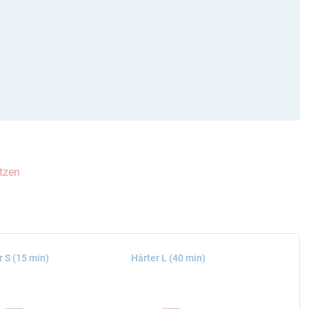
etzen
r S (15 min)
Härter L (40 min)