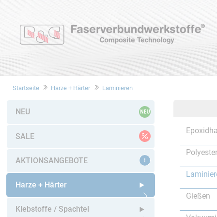
Startseite
Harze + Härter
Laminieren
NEU
Epoxidha
SALE
Polyeste
AKTIONSANGEBOTE
Laminier
Harze + Härter
Gießen
Untermenü öffnen
Klebstoffe / Spachtel