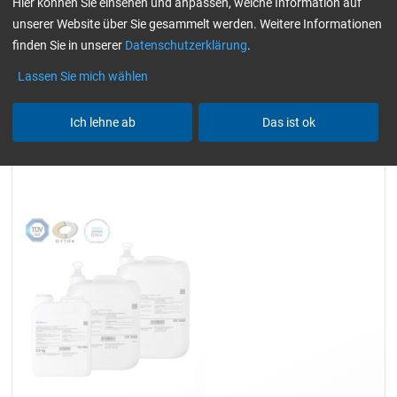
Hier können Sie einsehen und anpassen, welche Information auf
(hautverträglich)
Harze / Härter einzeln
unserer Website über Sie gesammelt werden. Weitere Informationen
Alle Filter zurücksetzen
finden Sie in unserer
Datenschutzerklärung
.
Lassen Sie mich wählen
Ich lehne ab
Das ist ok
Epoxidharz L