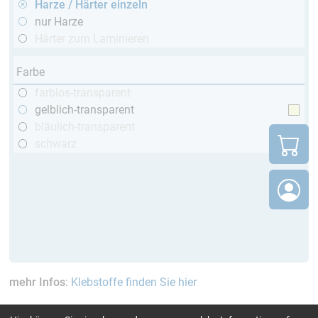
Harze / Härter einzeln
nur Harze
Härter zum Laminieren
Farbe
farblos-transparent
gelblich-transparent
bläulich-transparent
schwarz
mehr Infos
:
Klebstoffe finden Sie hier
aktuelle Filter:
über 120 Min
bis 70 °C
Cytox