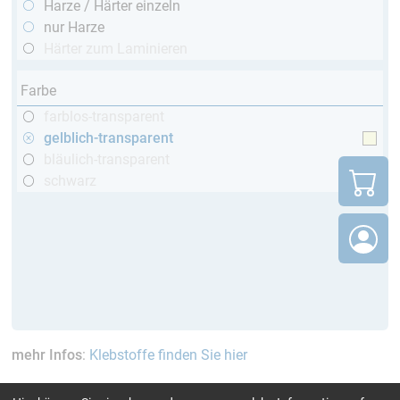
Harze / Härter einzeln
nur Harze
Härter zum Laminieren
Farbe
farblos-transparent
gelblich-transparent
bläulich-transparent
schwarz
mehr Infos
:
Klebstoffe finden Sie hier
aktuelle Filter:
über 120 Min
Cytox