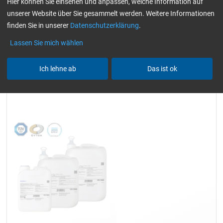
Hier können Sie einsehen und anpassen, welche Information auf
(hautverträglich)
gelblich-transparent
unserer Website über Sie gesammelt werden. Weitere Informationen
Alle Filter zurücksetzen
finden Sie in unserer
Datenschutzerklärung
.
Lassen Sie mich wählen
Ich lehne ab
Das ist ok
Epoxidharz L