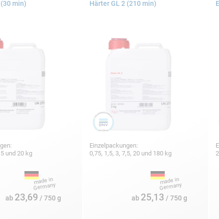
 (30 min)
Härter GL 2 (210 min)
E
gen:
Einzelpackungen:
E
 7,5 und 20 kg
0,75, 1,5, 3, 7,5, 20 und 180 kg
2
23,69
25,13
ab
/ 750 g
ab
/ 750 g