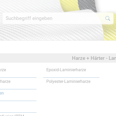
Harze + Härter - La
rze
Epoxid-Laminierharze
rharze
Polyester-Laminierharze
en