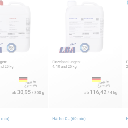
gen:
Einzelpackungen:
E
und 25 kg
4, 10 und 25 kg
2
30,95
116,42
ab
/ 800 g
ab
/ 4 kg
0 min)
Härter CL (60 min)
H