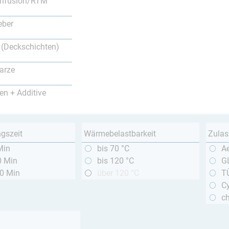
nfusion/RTM
eber
 (Deckschichten)
arze
en + Additive
ngszeit
Wärmebelastbarkeit
Zulas
Min
bis 70 °C
A
0 Min
bis 120 °C
GL
20 Min
über 120 °C
T
Cy
c