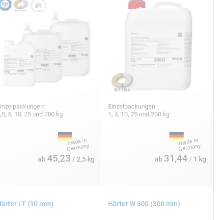
inzelpackungen:
Einzelpackungen:
,5, 5, 10, 25 und 200 kg
1, 4, 10, 25 und 200 kg
45,23
31,44
ab
/ 2,5 kg
ab
/ 1 kg
ärter LT (90 min)
Härter W 300 (300 min)