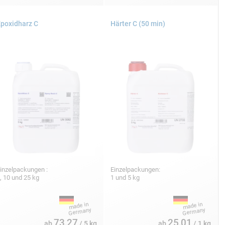
poxidharz C
Härter C (50 min)
inzelpackungen :
Einzelpackungen:
, 10 und 25 kg
1 und 5 kg
73,27
25,01
ab
/ 5 kg
ab
/ 1 kg