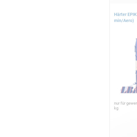
Härter EPI
min/Aero)
nur für gewe
kg