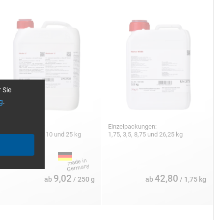
 Sie
g
.
inzelpackungen:
Einzelpackungen:
50 g, 500 g, 1, 5, 10 und 25 kg
1,75, 3,5, 8,75 und 26,25 kg
9,02
42,80
ab
/ 250 g
ab
/ 1,75 kg