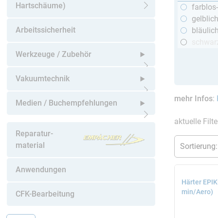
Hartschäume)
farblos
Untermenü öffnen
gelblic
Arbeitssicherheit
bläulic
schwar
Werkzeuge / Zubehör
Untermenü öffnen
Vakuumtechnik
mehr Infos
:
Untermenü öffnen
Medien / Buchempfehlungen
aktuelle Filt
Untermenü öffnen
Reparatur-
material
Anwendungen
Härter EPI
min/Aero)
CFK-Bearbeitung