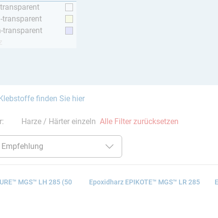
-transparent
h-transparent
h-transparent
z
Klebstoffe finden Sie hier
er:
Harze / Härter einzeln
Alle Filter zurücksetzen
KURE™ MGS™ LH 285 (50
Epoxidharz EPIKOTE™ MGS™ LR 285
E