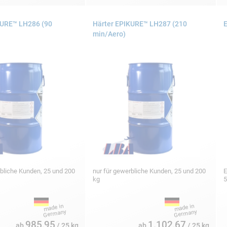
KURE™ LH286 (90
Härter EPIKURE™ LH287 (210
E
min/Aero)
rbliche Kunden, 25 und 200
nur für gewerbliche Kunden, 25 und 200
E
kg
5
985,95
1.102,67
ab
/ 25 kg
ab
/ 25 kg