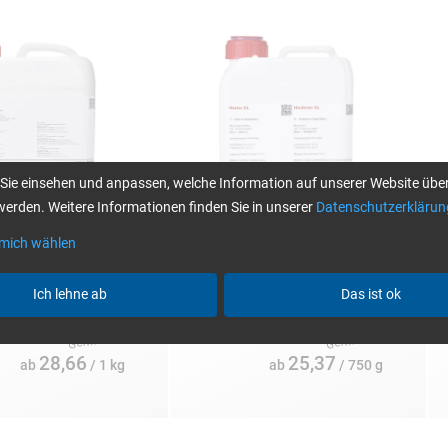
Sie einsehen und anpassen, welche Information auf unserer Website über
erden. Weitere Informationen finden Sie in unserer
Datenschutzerklärun
 mich wählen
gen:
Einzelpackungen:
E
und 180 kg
750 g, 3, 7,5 und 20 kg
2
Ich lehne ab
Das ist ok
28,66
25,37
ab
/ 1 kg
ab
/ 750 g