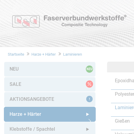
Startseite
Harze + Härter
Laminieren
NEU
Epoxidha
SALE
Polyeste
AKTIONSANGEBOTE
Laminier
Harze + Härter
Gießen
Untermenü öffnen
Klebstoffe / Spachtel