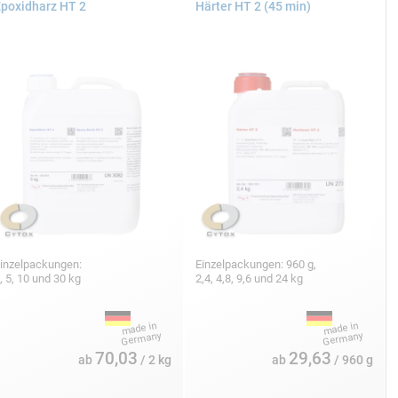
poxidharz HT 2
Härter HT 2 (45 min)
inzelpackungen:
Einzelpackungen: 960 g,
, 5, 10 und 30 kg
2,4, 4,8, 9,6 und 24 kg
70,03
29,63
ab
/ 2 kg
ab
/ 960 g