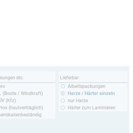
sungen etc.
Lieferbar
ero
Arbeitspackungen
 (Boote / Windkraft)
Harze / Härter einzeln
ÜV (Kfz)
nur Harze
tox (hautverträglich)
Härter zum Laminieren
hemikalienbeständig