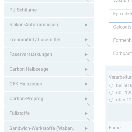
Vakuumi
Untermenü öffnen
PU-Schäume
Epoxidkl
Silikon-Abformmassen
Gelcoats
Untermenü öffnen
Trennmittel / Lösemittel
Formenh
Untermenü öffnen
Farbpast
Faserverstärkungen
Untermenü öffnen
Carbon Halbzeuge
Verarbeitu
Untermenü öffnen
GFK Halbzeuge
bis 60 
60 - 12
Untermenü öffnen
Carbon-Prepreg
über 1
Untermenü öffnen
Füllstoffe
Untermenü öffnen
Farbe
Sandwich-Werkstoffe (Waben,