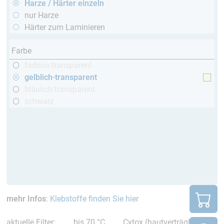
Harze / Härter einzeln
nur Harze
Härter zum Laminieren
Farbe
farblos-transparent
gelblich-transparent
bläulich-transparent
schwarz
mehr Infos
:
Klebstoffe finden Sie hier
aktuelle Filter:
bis 70 °C
Cytox (hautverträglich)