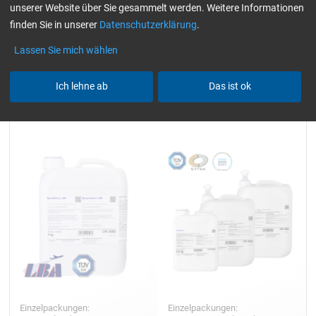
unserer Website über Sie gesammelt werden. Weitere Informationen
Alle Filter zurücksetzen
finden Sie in unserer
Datenschutzerklärung
.
Lassen Sie mich wählen
Ich lehne ab
Das ist ok
Epoxidharz EPIKOTE™ MGS™
Epoxidharz L
LR 285
Einzelpackungen:
Einzelpackungen: