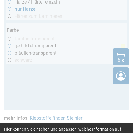
Harze / Härter einzeln
nur Harze
Härter zum Laminieren
Farbe
farblos-transparent
gelblich-transparent
bläulich-transparent
schwarz
mehr Infos
:
Klebstoffe finden Sie hier
Hier können Sie einsehen und anpassen, welche Information auf
aktuelle Filter:
TÜV (Kfz)
nur Harze