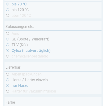
bis 70 °C
bis 120 °C
über 120 °C
Zulassungen etc.
Aero
GL (Boote / Windkraft)
TÜV (Kfz)
Cytox (hautverträglich)
chemikalienbeständig
Lieferbar
Arbeitspackungen
Harze / Härter einzeln
nur Harze
Härter für Vakuuminfusion
Farbe