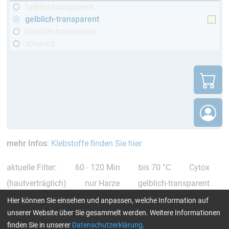
farblos-transparent
gelblich-transparent
bläulich-transparent
schwarz
mehr Infos
:
Klebstoffe finden Sie hier
aktuelle Filter:
60 - 120 Min
bis 70 °C
Cytox
(hautverträglich)
nur Harze
gelblich-transparent
Alle Filter zurücksetzen
Hier können Sie einsehen und anpassen, welche Information auf
unserer Website über Sie gesammelt werden. Weitere Informationen
finden Sie in unserer
Datenschutzerklärung
.