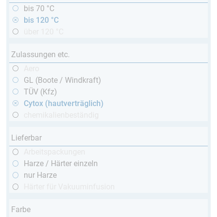
bis 70 °C
bis 120 °C
über 120 °C
Zulassungen etc.
Aero
GL (Boote / Windkraft)
TÜV (Kfz)
Cytox (hautverträglich)
chemikalienbeständig
Lieferbar
Arbeitspackungen
Harze / Härter einzeln
nur Harze
Härter für Vakuuminfusion
Farbe