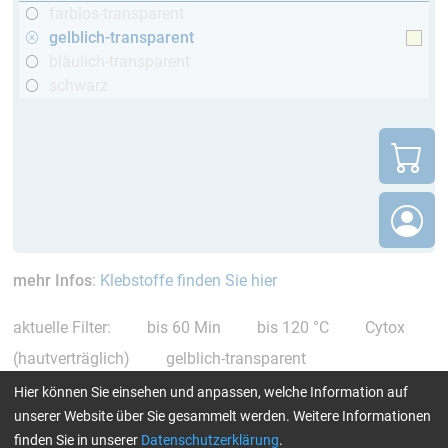
farblos-transparent
gelblich-transparent
bläulich-transparent
schwarz
mehr Infos
:
Klebstoffe finden Sie hier
aktuelle Filter:
bis 60 Min
bis 120 °C
Cytox
(hautverträglich)
gelblich-transparent
Alle Filter zurücksetzen
Hier können Sie einsehen und anpassen, welche Information auf
unserer Website über Sie gesammelt werden. Weitere Informationen
finden Sie in unserer
Datenschutzerklärung
.