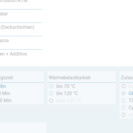
nfusion/RTM
eber
 (Deckschichten)
arze
en + Additive
ngszeit
Wärmebelastbarkeit
Zulas
Min
bis 70 °C
A
0 Min
bis 120 °C
GL
20 Min
über 120 °C
T
Cy
c