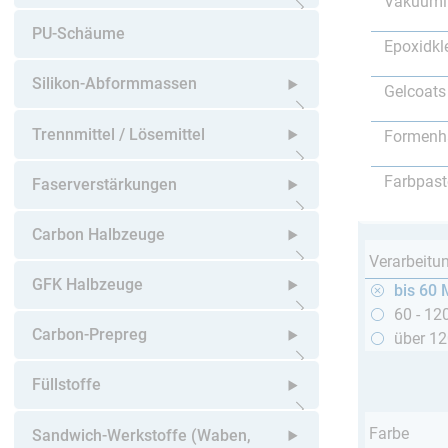
Vakuumi
Untermenü öffnen
PU-Schäume
Epoxidkl
Silikon-Abformmassen
Gelcoats
Untermenü öffnen
Trennmittel / Lösemittel
Formenh
Untermenü öffnen
Farbpast
Faserverstärkungen
Untermenü öffnen
Carbon Halbzeuge
Verarbeitu
Untermenü öffnen
GFK Halbzeuge
bis 60 
60 - 12
Untermenü öffnen
Carbon-Prepreg
über 1
Untermenü öffnen
Füllstoffe
Untermenü öffnen
Farbe
Sandwich-Werkstoffe (Waben,