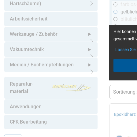
Hartschäume)
farblos
Untermenü öffnen
gelblic
Arbeitssicherheit
bläulic
schwar
Hier können 
Werkzeuge / Zubehör
gesammelt w
Untermenü öffnen
Vakuumtechnik
Lassen Sie
mehr Infos
:
Untermenü öffnen
Medien / Buchempfehlungen
aktuelle Filt
Untermenü öffnen
Reparatur-
material
Anwendungen
Epoxidharz
CFK-Bearbeitung