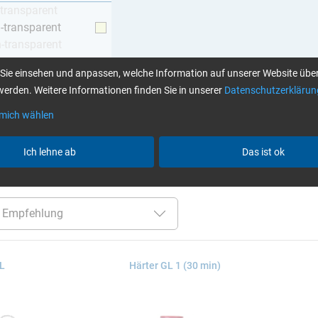
-transparent
h-transparent
h-transparent
z
Sie einsehen und anpassen, welche Information auf unserer Website über
erden. Weitere Informationen finden Sie in unserer
Datenschutzerklärun
 mich wählen
Klebstoffe finden Sie hier
Ich lehne ab
Das ist ok
er:
bis 60 Min
GL (Boote / Windkraft)
Harze / Härter
 L
Härter GL 1 (30 min)