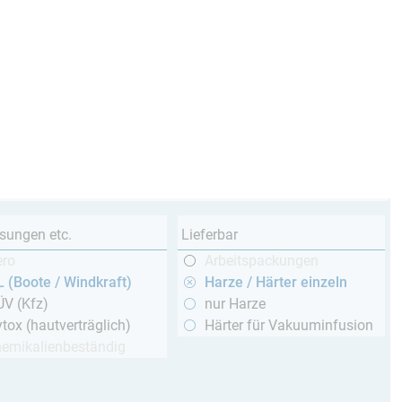
sungen etc.
Lieferbar
ero
Arbeitspackungen
 (Boote / Windkraft)
Harze / Härter einzeln
ÜV (Kfz)
nur Harze
tox (hautverträglich)
Härter für Vakuuminfusion
hemikalienbeständig