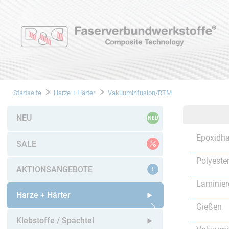
Startseite
Harze + Härter
Vakuuminfusion/RTM
NEU
Epoxidha
SALE
Polyeste
AKTIONSANGEBOTE
Laminier
Harze + Härter
Gießen
Untermenü öffnen
Klebstoffe / Spachtel