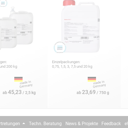
gen:
Einzelpackungen:
5 und 200 kg
0,75, 1,5, 3, 7,5 und 20 kg
45,23
23,69
ab
/ 2,5 kg
ab
/ 750 g
rtretungen
Techn. Beratung
News & Projekte
Feedback
e