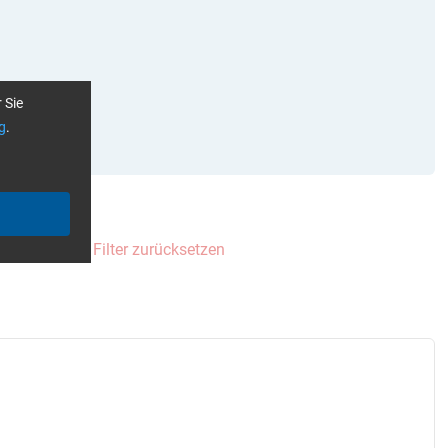
 Sie
g
.
 einzeln
Alle Filter zurücksetzen