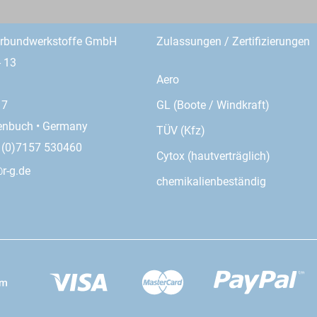
erbundwerkstoffe GmbH
Zulassungen / Zertifizierungen
- 13
Aero
GL (Boote / Windkraft)
17
enbuch • Germany
TÜV (Kfz)
9 (0)7157 530460
Cytox (hautverträglich)
r-g.de
chemikalienbeständig