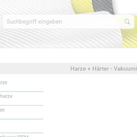
Harze + Härter - Vakuu
rze
rharze
en