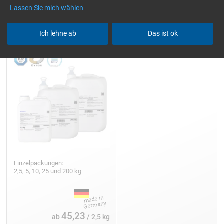
Lassen Sie mich wählen
Epoxidharz L
Ich lehne ab
Das ist ok
Einzelpackungen:
2,5, 5, 10, 25 und 200 kg
45,23
ab
/ 2,5 kg