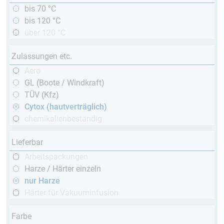
bis 70 °C
bis 120 °C
über 120 °C
Zulassungen etc.
Aero
GL (Boote / Windkraft)
TÜV (Kfz)
Cytox (hautverträglich)
chemikalienbeständig
Lieferbar
Arbeitspackungen
Harze / Härter einzeln
nur Harze
Härter für Vakuuminfusion
Farbe