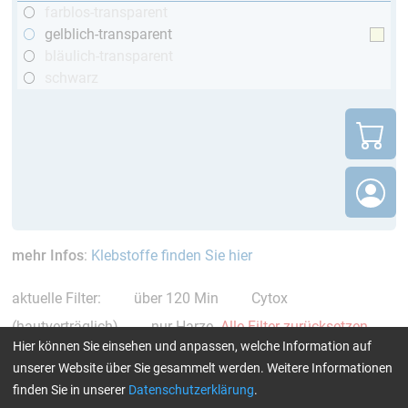
farblos-transparent
gelblich-transparent
bläulich-transparent
schwarz
mehr Infos
:
Klebstoffe finden Sie hier
aktuelle Filter:
über 120 Min
Cytox
(hautverträglich)
nur Harze
Alle Filter zurücksetzen
Hier können Sie einsehen und anpassen, welche Information auf
unserer Website über Sie gesammelt werden. Weitere Informationen
finden Sie in unserer
Datenschutzerklärung
.