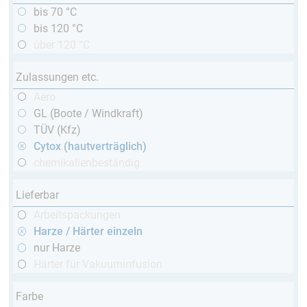
bis 70 °C
bis 120 °C
über 120 °C
Zulassungen etc.
Aero
GL (Boote / Windkraft)
TÜV (Kfz)
Cytox (hautverträglich)
chemikalienbeständig
Lieferbar
Arbeitspackungen
Harze / Härter einzeln
nur Harze
Härter für Vakuuminfusion
Farbe