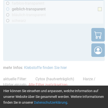
farblos-transparent
gelblich-transparent
bläulich-transparent
schwarz
mehr Infos
:
Klebstoffe finden Sie hier
aktuelle Filter:
Cytox (hautverträglich)
Harze /
Härter einzeln
Alle Filter zurücksetzen
Hier können Sie einsehen und anpassen, welche Information auf
unserer Website über Sie gesammelt werden. Weitere Informationen
finden Sie in unserer
Datenschutzerklärung
.