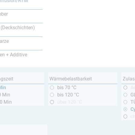
nfusion/RTM
eber
 (Deckschichten)
arze
en + Additive
ngszeit
Wärmebelastbarkeit
Zulas
Min
bis 70 °C
A
0 Min
bis 120 °C
GL
20 Min
über 120 °C
T
Cy
c