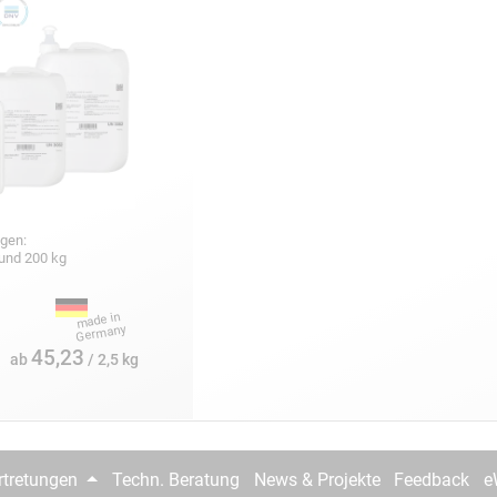
gen:
5 und 200 kg
45,23
ab
/ 2,5 kg
rtretungen
Techn. Beratung
News & Projekte
Feedback
e