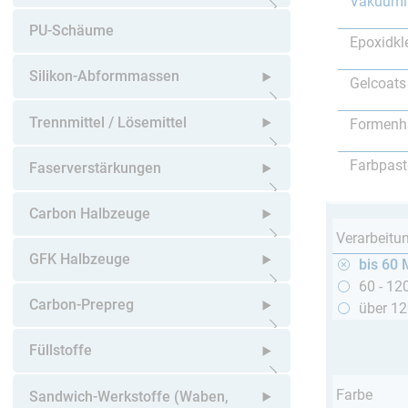
Vakuumi
Untermenü öffnen
PU-Schäume
Epoxidkl
Silikon-Abformmassen
Gelcoats
Untermenü öffnen
Trennmittel / Lösemittel
Formenh
Untermenü öffnen
Farbpast
Faserverstärkungen
Untermenü öffnen
Carbon Halbzeuge
Verarbeitu
Untermenü öffnen
GFK Halbzeuge
bis 60 
60 - 12
Untermenü öffnen
Carbon-Prepreg
über 1
Untermenü öffnen
Füllstoffe
Untermenü öffnen
Farbe
Sandwich-Werkstoffe (Waben,