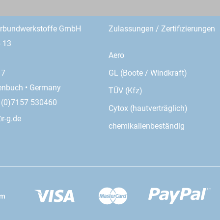
erbundwerkstoffe GmbH
Zulassungen / Zertifizierungen
- 13
Aero
GL (Boote / Windkraft)
17
enbuch • Germany
TÜV (Kfz)
9 (0)7157 530460
Cytox (hautverträglich)
r-g.de
chemikalienbeständig