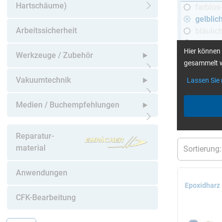
Hartschäume)
farblos
Untermenü öffnen
gelblic
Arbeitssicherheit
bläulic
schwar
Hier können 
Werkzeuge / Zubehör
gesammelt w
Untermenü öffnen
Vakuumtechnik
Lassen Sie
mehr Infos
:
Untermenü öffnen
Medien / Buchempfehlungen
aktuelle Filt
Untermenü öffnen
Reparatur-
material
Anwendungen
Epoxidharz
CFK-Bearbeitung