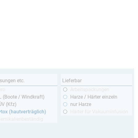
sungen etc.
Lieferbar
ero
Arbeitspackungen
 (Boote / Windkraft)
Harze / Härter einzeln
ÜV (Kfz)
nur Harze
tox (hautverträglich)
Härter für Vakuuminfusion
hemikalienbeständig