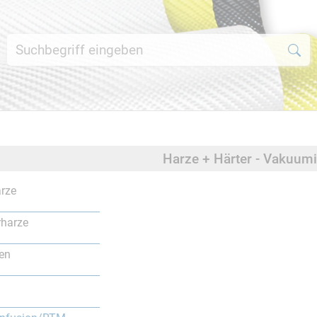
Harze + Härter - Vakuu
rze
rharze
en