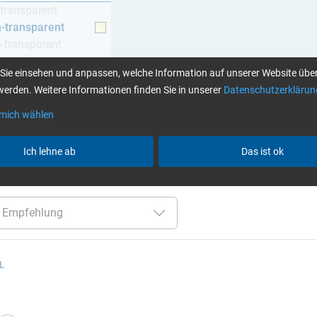
-transparent
h-transparent
h-transparent
z
Sie einsehen und anpassen, welche Information auf unserer Website über
erden. Weitere Informationen finden Sie in unserer
Datenschutzerklärun
 mich wählen
Klebstoffe finden Sie hier
Ich lehne ab
Das ist ok
er:
bis 60 Min
Cytox (hautverträglich)
gelblich-tran
 L