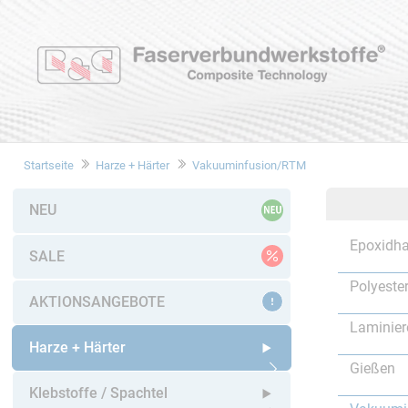
Startseite
Harze + Härter
Vakuuminfusion/RTM
NEU
Epoxidha
SALE
Polyeste
AKTIONSANGEBOTE
Laminier
Harze + Härter
Gießen
Untermenü öffnen
Klebstoffe / Spachtel