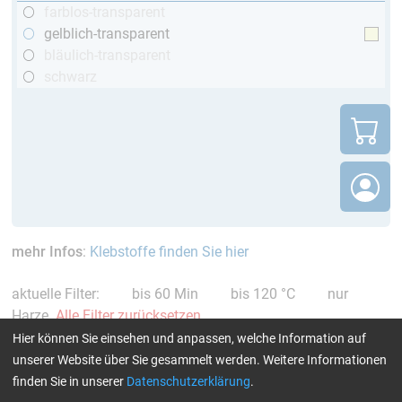
farblos-transparent
gelblich-transparent
bläulich-transparent
schwarz
mehr Infos
:
Klebstoffe finden Sie hier
aktuelle Filter:
bis 60 Min
bis 120 °C
nur
Harze
Alle Filter zurücksetzen
Hier können Sie einsehen und anpassen, welche Information auf
unserer Website über Sie gesammelt werden. Weitere Informationen
finden Sie in unserer
Datenschutzerklärung
.