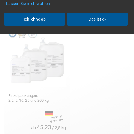
Lassen Sie mich wählen
Epoxidharz L
Ich lehne ab
Das ist ok
Einzelpackungen:
2,5, 5, 10, 25 und 200 kg
45,23
ab
/ 2,5 kg