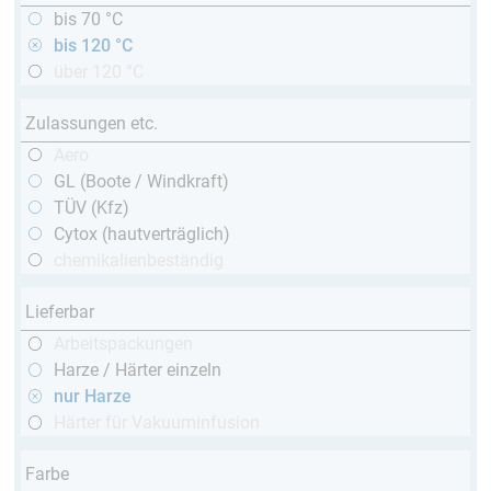
bis 70 °C
bis 120 °C
über 120 °C
Zulassungen etc.
Aero
GL (Boote / Windkraft)
TÜV (Kfz)
Cytox (hautverträglich)
chemikalienbeständig
Lieferbar
Arbeitspackungen
Harze / Härter einzeln
nur Harze
Härter für Vakuuminfusion
Farbe