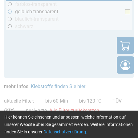
farblos-transparent
gelblich-transparent
bläulich-transparent
schwarz
mehr Infos
:
Klebstoffe finden Sie hier
aktuelle Filter:
bis 60 Min
bis 120 °C
TÜV
(Kfz)
nur Harze
Alle Filter zurücksetzen
Hier können Sie einsehen und anpassen, welche Information auf
unserer Website über Sie gesammelt werden. Weitere Informationen
finden Sie in unserer
Datenschutzerklärung
.