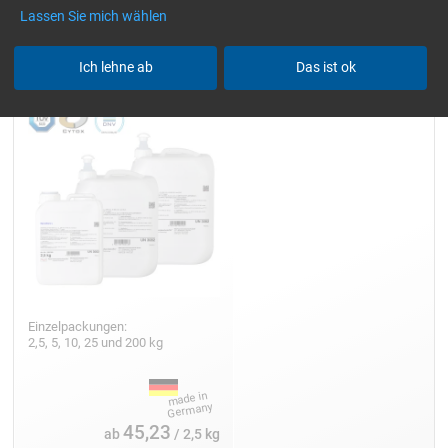
Lassen Sie mich wählen
Epoxidharz L
Ich lehne ab
Das ist ok
Einzelpackungen:
2,5, 5, 10, 25 und 200 kg
45,23
ab
/ 2,5 kg