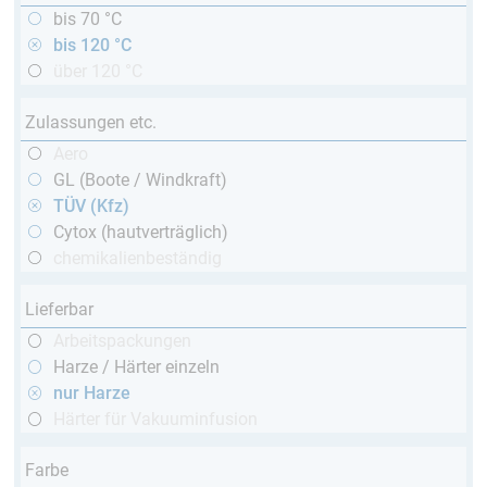
bis 70 °C
bis 120 °C
über 120 °C
Zulassungen etc.
Aero
GL (Boote / Windkraft)
TÜV (Kfz)
Cytox (hautverträglich)
chemikalienbeständig
Lieferbar
Arbeitspackungen
Harze / Härter einzeln
nur Harze
Härter für Vakuuminfusion
Farbe