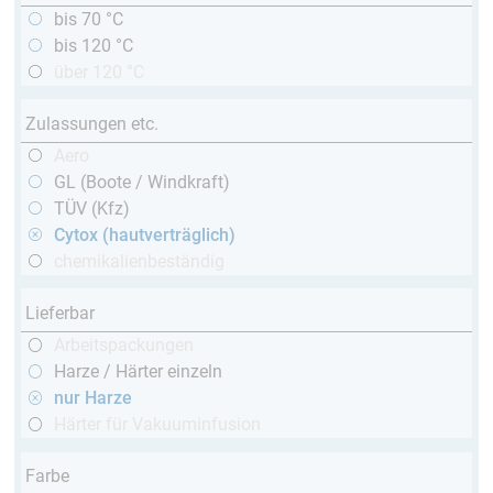
bis 70 °C
bis 120 °C
über 120 °C
Zulassungen etc.
Aero
GL (Boote / Windkraft)
TÜV (Kfz)
Cytox (hautverträglich)
chemikalienbeständig
Lieferbar
Arbeitspackungen
Harze / Härter einzeln
nur Harze
Härter für Vakuuminfusion
Farbe