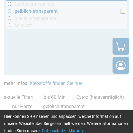
farblos-transparent
gelblich-transparent
bläulich-transparent
schwarz
mehr Infos
:
Klebstoffe finden Sie hier
aktuelle Filter:
bis 60 Min
Cytox (hautverträglich)
nur Harze
gelblich-transparent
Alle Filter zurücksetzen
Hier können Sie einsehen und anpassen, welche Information auf
unserer Website über Sie gesammelt werden. Weitere Informationen
finden Sie in unserer
Datenschutzerklärung
.