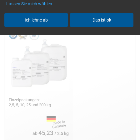
Lassen Sie mich wählen
Epoxidharz L
Ich lehne ab
Das ist ok
Einzelpackungen:
2,5, 5, 10, 25 und 200 kg
45,23
ab
/ 2,5 kg