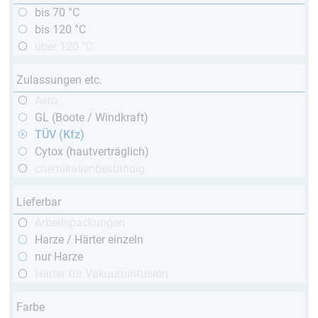
bis 70 °C
bis 120 °C
über 120 °C
Zulassungen etc.
Aero
GL (Boote / Windkraft)
TÜV (Kfz)
Cytox (hautverträglich)
chemikalienbeständig
Lieferbar
Arbeitspackungen
Harze / Härter einzeln
nur Harze
Härter für Vakuuminfusion
Farbe