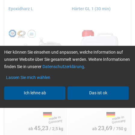
Epoxidharz L
Härter GL 1 (30 min)
Hier können Sie einsehen und anpassen, welche Information auf
unserer Website über Sie gesammelt werden. Weitere Informationen
finden Sie in unserer
Datenschutzerklärung
.
Lassen Sie mich wählen
Ich lehne ab
Das ist ok
Einzelpackungen:
Einzelpackungen:
2,5, 5, 10, 25 und 200 kg
0,75, 1,5, 3, 7,5 und 20 kg
45,23
23,69
ab
/ 2,5 kg
ab
/ 750 g