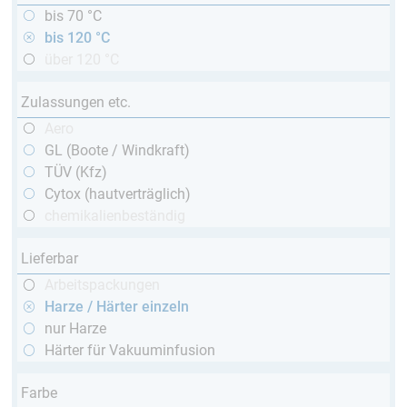
bis 70 °C
bis 120 °C
über 120 °C
Zulassungen etc.
Aero
GL (Boote / Windkraft)
TÜV (Kfz)
Cytox (hautverträglich)
chemikalienbeständig
Lieferbar
Arbeitspackungen
Harze / Härter einzeln
nur Harze
Härter für Vakuuminfusion
Farbe