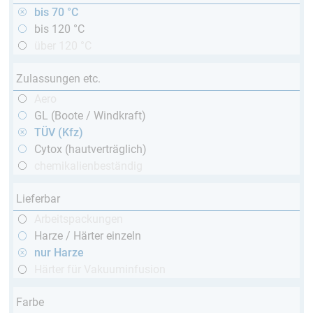
bis 70 °C
bis 120 °C
über 120 °C
Zulassungen etc.
Aero
GL (Boote / Windkraft)
TÜV (Kfz)
Cytox (hautverträglich)
chemikalienbeständig
Lieferbar
Arbeitspackungen
Harze / Härter einzeln
nur Harze
Härter für Vakuuminfusion
Farbe