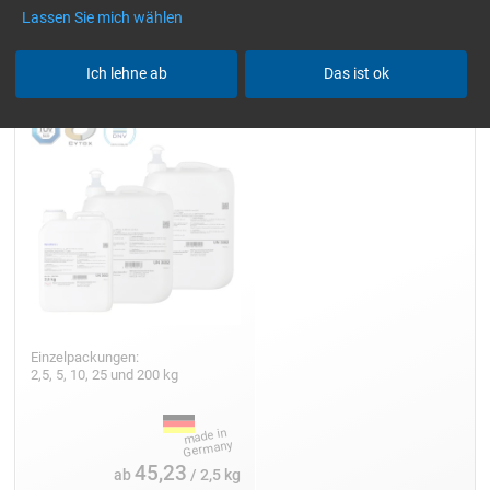
Lassen Sie mich wählen
Epoxidharz L
Ich lehne ab
Das ist ok
Einzelpackungen:
2,5, 5, 10, 25 und 200 kg
45,23
ab
/ 2,5 kg