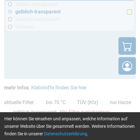
farblos-transparent
gelblich-transparent
bläulich-transparent
schwarz
mehr Infos
:
Klebstoffe finden Sie hier
aktuelle Filter:
bis 70 °C
TÜV (Kfz)
nur Harze
gelblich-transparent
Alle Filter zurücksetzen
Hier können Sie einsehen und anpassen, welche Information auf
unserer Website über Sie gesammelt werden. Weitere Informationen
finden Sie in unserer
Datenschutzerklärung
.