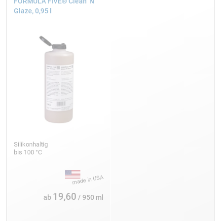
FORMULA FIVE® Clean´N
Glaze, 0,95 l
Silikonhaltig
bis 100 °C
19,60
ab
/ 950 ml