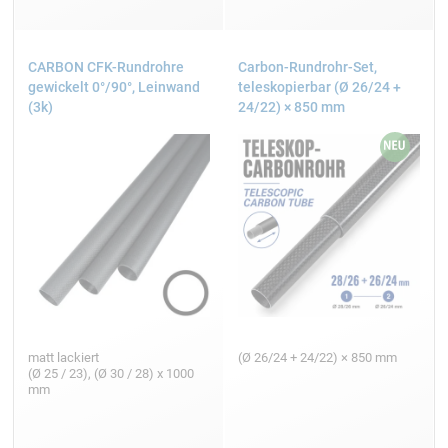
CARBON CFK-Rundrohre
Carbon-Rundrohr-Set,
gewickelt 0°/90°, Leinwand
teleskopierbar (Ø 26/24 +
(3k)
24/22) × 850 mm
matt lackiert
(Ø 26/24 + 24/22) × 850 mm
(Ø 25 / 23), (Ø 30 / 28) x 1000
mm