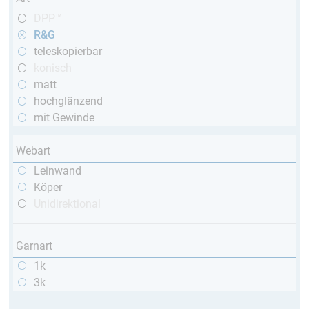
DPP™
R&G
teleskopierbar
konisch
matt
hochglänzend
mit Gewinde
Webart
Leinwand
Köper
Unidirektional
Garnart
1k
3k