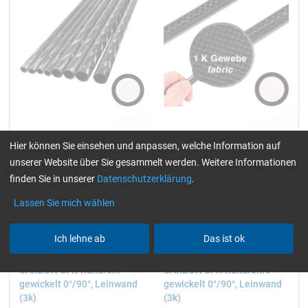
Diverse Durchmesser:
(Ø 4/3) x 1000 mm
Hier können Sie einsehen und anpassen, welche Information auf
8 - 14 mm
unserer Website über Sie gesammelt werden. Weitere Informationen
finden Sie in unserer
Datenschutzerklärung
.
Lassen Sie mich wählen
5,37
14,86
ab
/ Stück/pc.
ab
/ Stück/pc.
Ich lehne ab
Das ist ok
CARBON CFK-Rundrohr
CARBON CFK-Rundrohre
gewickelt 0°/90°, Leinwand
gewickelt 0°/90°, Leinwand
(3k)
(3k)