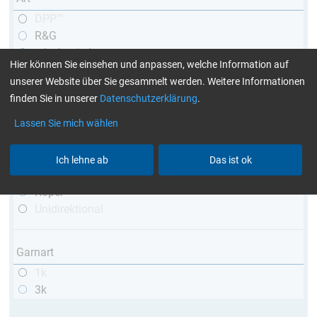
DPP™
R&G
teleskopierbar
Hier können Sie einsehen und anpassen, welche Information auf
konisch
unserer Website über Sie gesammelt werden. Weitere Informationen
matt
finden Sie in unserer
Datenschutzerklärung
.
hochglänzend
mit Gewinde
Lassen Sie mich wählen
Webart
Ich lehne ab
Das ist ok
Leinwand
Köper
Unidirektional
Garnart
1k
3k