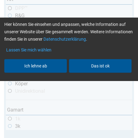
DPP™
R&G
teleskopierbar
Hier können Sie einsehen und anpassen, welche Information auf
konisch
unserer Website über Sie gesammelt werden. Weitere Informationen
matt
finden Sie in unserer
Datenschutzerklärung
.
hochglänzend
Lassen Sie mich wählen
mit Gewinde
Ich lehne ab
Das ist ok
Webart
Leinwand
Köper
Unidirektional
Garnart
1k
3k