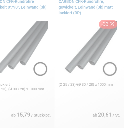
ON CFK-Rundrohre
CARBON CFK-Rundrohre,
kelt 0°/90°, Leinwand (3k)
gewickelt, Leinwand (3k) matt
lackiert (RP)
ackiert
(Ø 25 / 23)/(Ø 30 / 28) x 1000 mm
/ 23), (Ø 30 / 28) x 1000 mm
15,79
20,61
ab
/ Stück/pc.
ab
/ St.