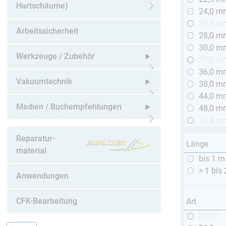
Hartschäume)
24,0 m
Untermenü öffnen
26,5 m
Arbeitssicherheit
28,0 m
30,0 m
Werkzeuge / Zubehör
35,0 m
36,0 m
Untermenü öffnen
Vakuumtechnik
38,0 m
44,0 m
Untermenü öffnen
Medien / Buchempfehlungen
48,0 m
78,0 m
Untermenü öffnen
Reparatur-
Länge
material
bis 1 m
> 1 bis
Anwendungen
CFK-Bearbeitung
Art
DPP™