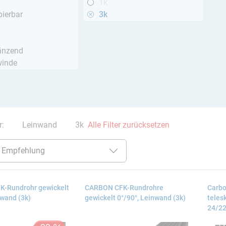
1k
pierbar
3k
h
änzend
winde
er:
Leinwand
3k
Alle Filter zurücksetzen
-Rundrohr gewickelt
CARBON CFK-Rundrohre
Carbo
nwand (3k)
gewickelt 0°/90°, Leinwand (3k)
teles
24/22