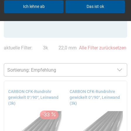
Ich lehne ab
Das ist ok
aktuelle Filter:
3k
22,0 mm
Alle Filter zurücksetzen
CARBON CFK-Rundrohr
CARBON CFK-Rundrohre
gewickelt 0°/90°, Leinwand
gewickelt 0°/90°, Leinwand
(3k)
(3k)