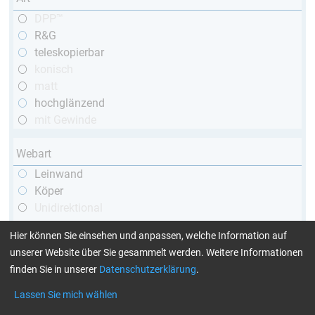
DPP™
R&G
teleskopierbar
konisch
matt
hochglänzend
mit Gewinde
Webart
Leinwand
Köper
Unidirektional
Hier können Sie einsehen und anpassen, welche Information auf
Garnart
unserer Website über Sie gesammelt werden. Weitere Informationen
finden Sie in unserer
Datenschutzerklärung
.
1k
3k
Lassen Sie mich wählen