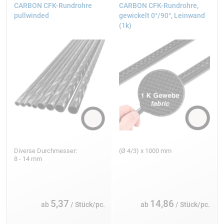
CARBON CFK-Rundrohre
CARBON CFK-Rundrohre,
pullwinded
gewickelt 0°/90°, Leinwand
(1k)
Diverse Durchmesser:
(Ø 4/3) x 1000 mm
8 - 14 mm
5,37
14,86
ab
/ Stück/pc.
ab
/ Stück/pc.