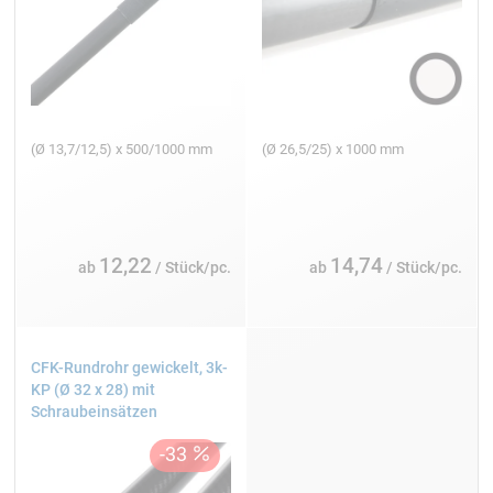
(Ø 13,7/12,5) x 500/1000 mm
(Ø 26,5/25) x 1000 mm
12,22
14,74
ab
/ Stück/pc.
ab
/ Stück/pc.
CFK-Rundrohr gewickelt, 3k-
KP (Ø 32 x 28) mit
Schraubeinsätzen