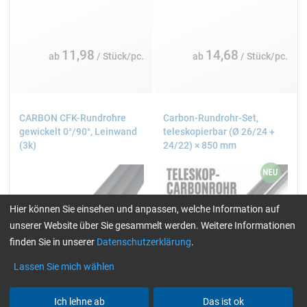
11,98
14,68
ab
/ Stück/pc.
ab
/ Stück/pc.
CARBON CFK-Rundrohre
Carbon-Rundrohr-Set,
gewickelt 0°/90°, Leinwand
teleskopierbar (Ø 26/24 +
(3k)
24/22) × 850 mm
Hier können Sie einsehen und anpassen, welche Information auf
unserer Website über Sie gesammelt werden. Weitere Informationen
finden Sie in unserer
Datenschutzerklärung
.
Lassen Sie mich wählen
Ich lehne ab
Das ist ok