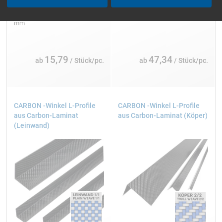
matt lackiert
(Ø 26/24 + 24/22) × 850 mm
(Ø 25 / 23), (Ø 30 / 28) x 1000
mm
15,79
47,34
ab
/ Stück/pc.
ab
/ Stück/pc.
CARBON -Winkel L-Profile
CARBON -Winkel L-Profile
aus Carbon-Laminat
aus Carbon-Laminat (Köper)
(Leinwand)