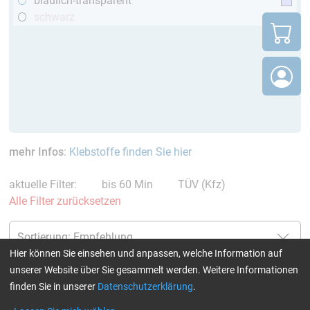
bläulich-transparent
schwarz
mehr Infos
:
Klebstoffe finden Sie hier
aktuelle Filter:
bis 60 Min
TÜV (Kfz)
Alle Filter zurücksetzen
Hier können Sie einsehen und anpassen, welche Information auf
unserer Website über Sie gesammelt werden. Weitere Informationen
finden Sie in unserer
Datenschutzerklärung
.
Härter EPIKURE™ MGS™ LH
Epoxidharz EPIKOTE™ LR
285 (50 min/Aero)
285 + Härter EPIKURE™ LH