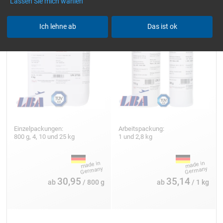
Lassen Sie mich wählen
285 (50 min / Aero)
Ich lehne ab
Das ist ok
Einzelpackungen:
Arbeitspackung:
800 g, 4, 10 und 25 kg
1 und 2,8 kg
30,95
35,14
ab
/ 800 g
ab
/ 1 kg