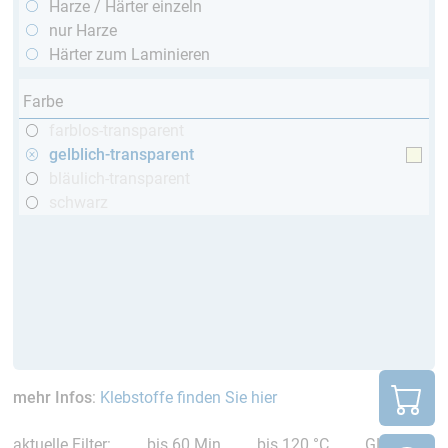
Harze / Härter einzeln
nur Harze
Härter zum Laminieren
Farbe
farblos-transparent
gelblich-transparent
bläulich-transparent
schwarz
mehr Infos
:
Klebstoffe finden Sie hier
aktuelle Filter:
bis 60 Min
bis 120 °C
GL (Boote