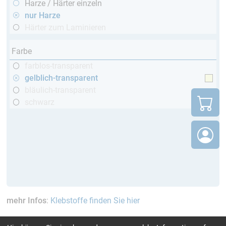
Harze / Härter einzeln
nur Harze
Härter zum Laminieren
Farbe
farblos-transparent
gelblich-transparent
bläulich-transparent
schwarz
mehr Infos
:
Klebstoffe finden Sie hier
aktuelle Filter:
bis 60 Min
bis 120 °C
TÜV