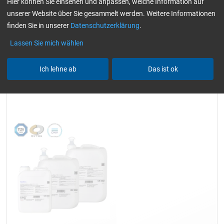
Hier können Sie einsehen und anpassen, welche Information auf
(Kfz)
nur Harze
gelblich-transparent
unserer Website über Sie gesammelt werden. Weitere Informationen
Alle Filter zurücksetzen
finden Sie in unserer
Datenschutzerklärung
.
Lassen Sie mich wählen
Ich lehne ab
Das ist ok
Epoxidharz L