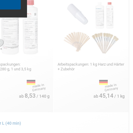
tspackungen:
Arbeitspackungen: 1 kg Harz und Härter
 280 g, 1 und 3,5 kg
+ Zubehör
8,53
45,14
ab
/ 140 g
ab
/ 1 kg
r L (40 min)