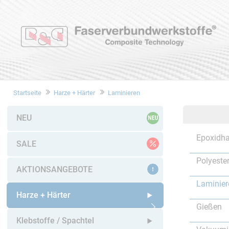
Startseite
Harze + Härter
Laminieren
NEU
Epoxidha
SALE
Polyeste
AKTIONSANGEBOTE
Laminier
Harze + Härter
Gießen
Untermenü öffnen
Klebstoffe / Spachtel