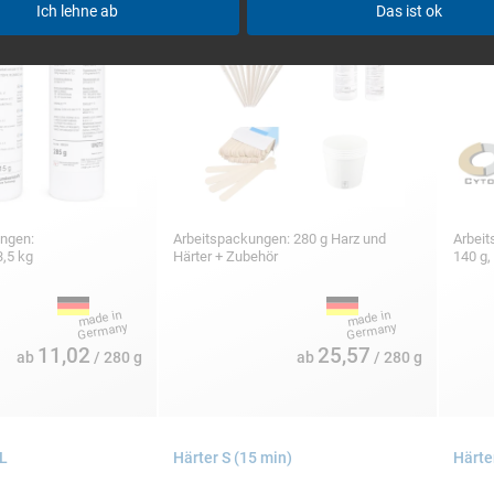
Ich lehne ab
Das ist ok
ungen:
Arbeitspackungen: 280 g Harz und
Arbei
3,5 kg
Härter + Zubehör
140 g,
11,02
25,57
ab
/ 280 g
ab
/ 280 g
 L
Härter S (15 min)
Härte