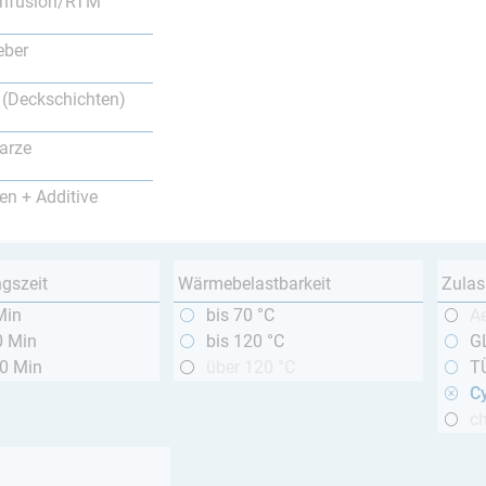
nfusion/RTM
eber
 (Deckschichten)
arze
en + Additive
ngszeit
Wärmebelastbarkeit
Zulas
Min
bis 70 °C
A
0 Min
bis 120 °C
GL
20 Min
über 120 °C
T
Cy
c