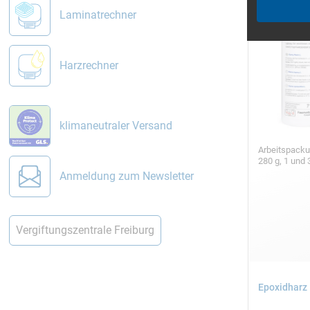
Laminatrechner
Harzrechner
klimaneutraler Versand
Arbeitspack
280 g, 1 und 
Anmeldung zum Newsletter
Vergiftungszentrale Freiburg
Epoxidharz