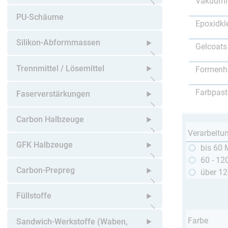
Vakuumi
Untermenü öffnen
PU-Schäume
Epoxidkl
Silikon-Abformmassen
Gelcoats
Untermenü öffnen
Trennmittel / Lösemittel
Formenh
Untermenü öffnen
Farbpast
Faserverstärkungen
Untermenü öffnen
Carbon Halbzeuge
Verarbeitu
Untermenü öffnen
GFK Halbzeuge
bis 60 
60 - 12
Untermenü öffnen
Carbon-Prepreg
über 1
Untermenü öffnen
Füllstoffe
Untermenü öffnen
Farbe
Sandwich-Werkstoffe (Waben,