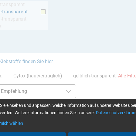
-transparent
h-transparent
h-transparent
z
Klebstoffe finden Sie hier
er:
Cytox (hautverträglich)
gelblich-transparent
Alle Fil
Sie einsehen und anpassen, welche Information auf unserer Website über
erden. Weitere Informationen finden Sie in unserer
Datenschutzerklärun
L + Härter S (15 min)
Epoxi-Basis-Set MINI – Epoxidharz
Epoxi
L + Härter L (40 min)
 mich wählen