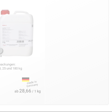
packungen:
10, 25 und 180 kg
28,66
ab
/ 1 kg