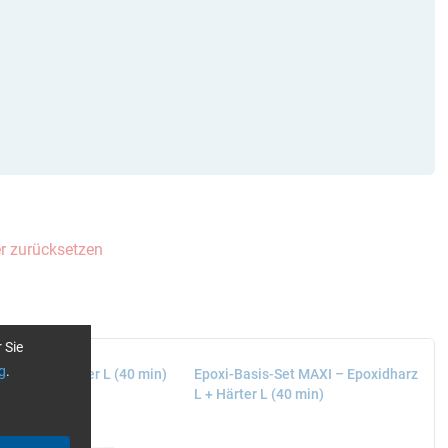
ter zurücksetzen
 Sie
g
.
dharz L + Härter L (40 min)
Epoxi-Basis-Set MAXI – Epoxidharz
L + Härter L (40 min)