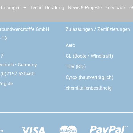
rtretungen
Techn. Beratung
News & Projekte
Feedback
e
erbundwerkstoffe GmbH
Zulassungen / Zertifizierungen
- 13
Aero
GL (Boote / Windkraft)
17
enbuch • Germany
TÜV (Kfz)
9 (0)7157 530460
Cytox (hautverträglich)
r-g.de
chemikalienbeständig