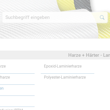
Harze + Härter - La
rze
Epoxid-Laminierharze
rharze
Polyester-Laminierharze
en