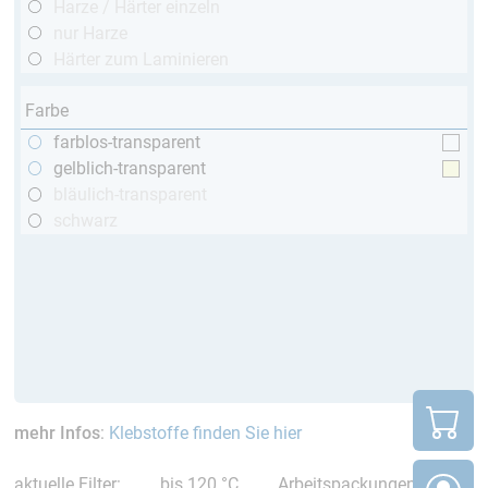
Harze / Härter einzeln
nur Harze
Härter zum Laminieren
Farbe
farblos-transparent
gelblich-transparent
bläulich-transparent
schwarz
mehr Infos
:
Klebstoffe finden Sie hier
aktuelle Filter:
bis 120 °C
Arbeitspackungen