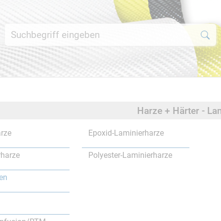
Harze + Härter - La
rze
Epoxid-Laminierharze
rharze
Polyester-Laminierharze
en