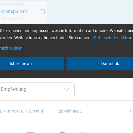
-transparent
h-transparent
h-transparent
z
Sie einsehen und anpassen, welche Information auf unserer Website über
erden. Weitere Informationen finden Sie in unserer
Datenschutzerklärun
 mich wählen
Klebstoffe finden Sie hier
Ich lehne ab
Das ist ok
er:
GL (Boote / Windkraft)
gelblich-transparent
Alle Fil
L + Härter GL 1 (30 min)
Epoxidharz L
H