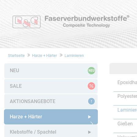
Startseite
Harze + Härter
Laminieren
NEU
Epoxidha
SALE
Polyeste
AKTIONSANGEBOTE
Laminier
Harze + Härter
Gießen
Untermenü öffnen
Klebstoffe / Spachtel