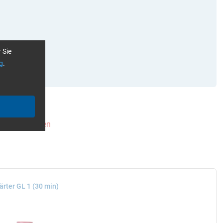
 Sie
g
.
ter zurücksetzen
ärter GL 1 (30 min)