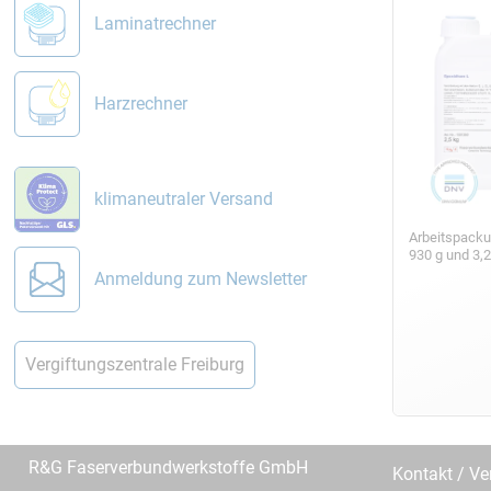
Laminatrechner
Harzrechner
klimaneutraler Versand
Arbeitspack
930 g und 3,
Anmeldung zum Newsletter
Vergiftungszentrale Freiburg
R&G Faserverbundwerkstoffe GmbH
Kontakt / Ve