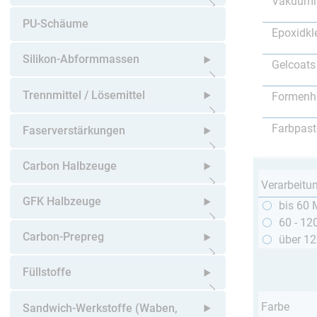
Vakuumi
Untermenü öffnen
PU-Schäume
Epoxidkl
Silikon-Abformmassen
Gelcoats
Untermenü öffnen
Trennmittel / Lösemittel
Formenh
Untermenü öffnen
Farbpast
Faserverstärkungen
Untermenü öffnen
Carbon Halbzeuge
Verarbeitu
Untermenü öffnen
GFK Halbzeuge
bis 60 
60 - 12
Untermenü öffnen
Carbon-Prepreg
über 1
Untermenü öffnen
Füllstoffe
Untermenü öffnen
Farbe
Sandwich-Werkstoffe (Waben,