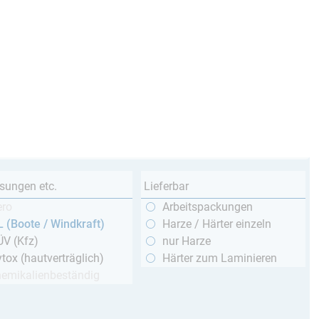
sungen etc.
Lieferbar
ero
Arbeitspackungen
 (Boote / Windkraft)
Harze / Härter einzeln
ÜV (Kfz)
nur Harze
tox (hautverträglich)
Härter zum Laminieren
hemikalienbeständig