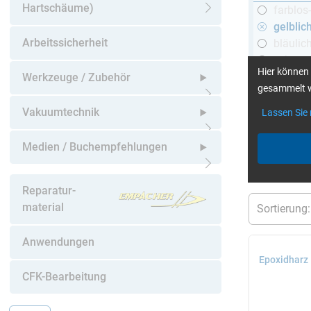
Hartschäume)
farblos
Untermenü öffnen
gelblic
Arbeitssicherheit
bläulic
schwar
Hier können 
Werkzeuge / Zubehör
gesammelt w
Untermenü öffnen
Vakuumtechnik
Lassen Sie
mehr Infos
:
Untermenü öffnen
Medien / Buchempfehlungen
aktuelle Filt
Untermenü öffnen
Reparatur-
material
Anwendungen
Epoxidharz 
CFK-Bearbeitung