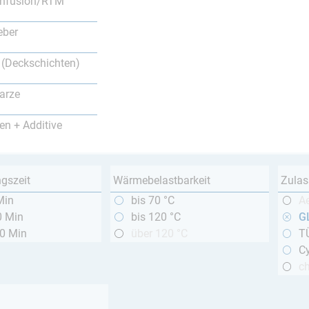
nfusion/RTM
eber
 (Deckschichten)
arze
en + Additive
ngszeit
Wärmebelastbarkeit
Zulas
Min
bis 70 °C
A
0 Min
bis 120 °C
GL
20 Min
über 120 °C
T
Cy
c