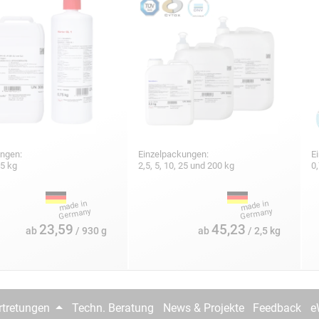
ungen:
Einzelpackungen:
E
25 kg
2,5, 5, 10, 25 und 200 kg
0,
23,59
45,23
ab
/ 930 g
ab
/ 2,5 kg
rtretungen
Techn. Beratung
News & Projekte
Feedback
e