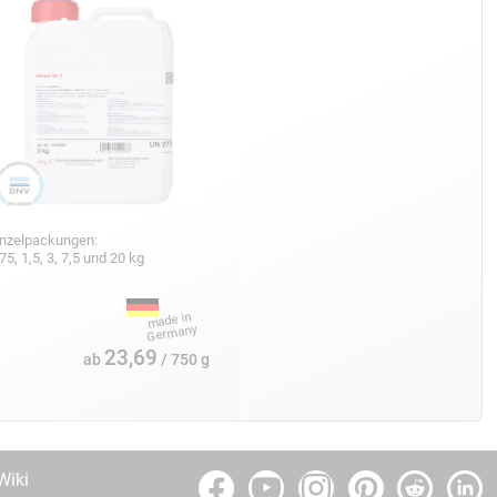
inzelpackungen:
75, 1,5, 3, 7,5 und 20 kg
23,69
ab
/ 750 g
Wiki