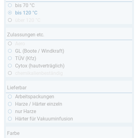
bis 70 °C
bis 120 °C
über 120 °C
Zulassungen etc.
Aero
GL (Boote / Windkraft)
TÜV (Kfz)
Cytox (hautverträglich)
chemikalienbeständig
Lieferbar
Arbeitspackungen
Harze / Härter einzeln
nur Harze
Härter für Vakuuminfusion
Farbe