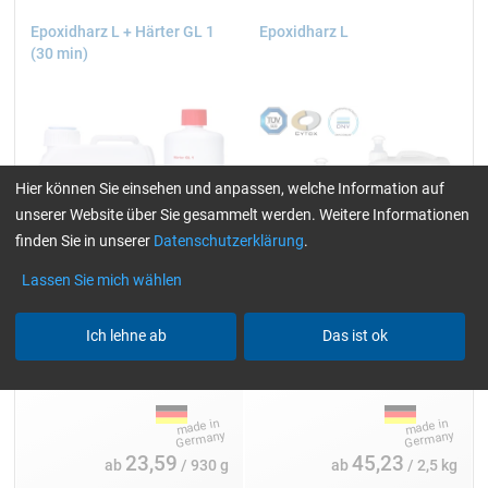
Epoxidharz L + Härter GL 1
Epoxidharz L
(30 min)
Hier können Sie einsehen und anpassen, welche Information auf
unserer Website über Sie gesammelt werden. Weitere Informationen
finden Sie in unserer
Datenschutzerklärung
.
Lassen Sie mich wählen
Ich lehne ab
Das ist ok
Arbeitspackungen:
Einzelpackungen:
930 g und 3,25 kg
2,5, 5, 10, 25 und 200 kg
23,59
45,23
ab
/ 930 g
ab
/ 2,5 kg