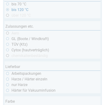
bis 70 °C
bis 120 °C
über 120 °C
Zulassungen etc.
Aero
GL (Boote / Windkraft)
TÜV (Kfz)
Cytox (hautverträglich)
chemikalienbeständig
Lieferbar
Arbeitspackungen
Harze / Härter einzeln
nur Harze
Härter für Vakuuminfusion
Farbe