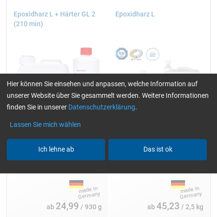
Epoxidharz L + Härter GL 2
Epoxidharz L
(210 min)
Hier können Sie einsehen und anpassen, welche Information auf
unserer Website über Sie gesammelt werden. Weitere Informationen
finden Sie in unserer
Datenschutzerklärung
.
Lassen Sie mich wählen
Ich lehne ab
Das ist ok
Arbeitspackungen:
Einzelpackungen:
930 g und 3,25 kg
2,5, 5, 10, 25 und 200 kg
24,99
45,23
ab
/ 930 g
ab
/ 2,5 kg