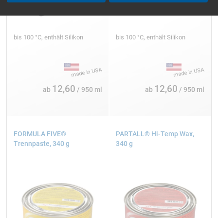
bis 100 °C, enthält Silikon
bis 100 °C, enthält Silikon
12,60
12,60
ab
/ 950 ml
ab
/ 950 ml
FORMULA FIVE®
PARTALL® Hi-Temp Wax,
Trennpaste, 340 g
340 g