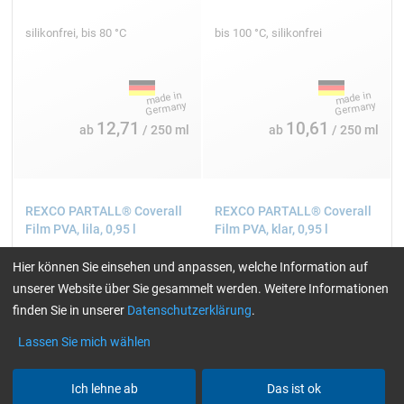
silikonfrei, bis 80 °C
bis 100 °C, silikonfrei
12,71
10,61
ab
/ 250 ml
ab
/ 250 ml
REXCO PARTALL® Coverall
REXCO PARTALL® Coverall
Film PVA, lila, 0,95 l
Film PVA, klar, 0,95 l
Hier können Sie einsehen und anpassen, welche Information auf
unserer Website über Sie gesammelt werden. Weitere Informationen
finden Sie in unserer
Datenschutzerklärung
.
Lassen Sie mich wählen
Ich lehne ab
Das ist ok