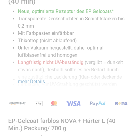
(40 min)
Neue, optimierte Rezeptur des EP Gelcoats*
Transparente Deckschichten in Schichtstärken bis
0,2 mm
Mit Farbpasten einfärbbar
Thixotrop (nicht ablaufend)
Unter Vakuum hergestellt, daher optimal
luftblasenfrei und homogen
Langfristig nicht UV-beständig
(vergilbt = dunkelt
etwas nach), deshalb sollte es bei Bedarf durch
eine zusätzliche Lackierung (Klar- oder deckende
mehr Details
Farblacke) vor UV-Strahlung geschützt werden
Farbloses, nicht ablaufend eingestelltes
Deckschichtharz für Feinschichten (Außenschicht bei
Laminaten),
deckend einfärbbar
mit unseren
Universal-
Farbpasten
und
transparent/transluzent
mit unseren
EP-Gelcoat farblos NOVA + Härter L (40
Transparentfarben
.
Min.) Packung/ 700 g