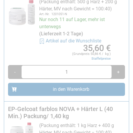
(Packung enthält: 500 g Harz + 200 g
Verarbeitung:
Härter, MV nach Gewicht = 100:40)
Art.-Nr. 1201051-N
Mischungsverhältnis: 100 : 40
Gewichtsteile EP-Gelcoat
Nur noch 11 auf Lager, mehr ist
farblos NOVA : Härter L
unterwegs
Verarbeitungszeit
:
40 Minuten
(Lieferzeit 1-2 Tage)
Gelierzeit
(0,2 mm/20 °C): ca. 2,5 Stunden
Artikel auf die Wunschliste
35,60
€
Aushärtezeit
(23 °C): 24 Stunden
(Grundpreis
50,86
€ / kg )
Maximale Schichtdicke:
0,2 mm, da ansonsten das
Staffelpreise
Ablaufen an senkrechten Flächen möglich ist
-
+
Verbrauch:
ca. 0,25 kg/m²
in den Warenkorb
Der Auftrag erfolgt mittels Pinsel, Walze oder Spachtel.
EP-Gelcoat farblos NOVA + Härter L (40
Technische Hinweise:
Min.) Packung/ 1,40 kg
Neue, verbesserte Härter-Qualität: frei von
(Packung enthält: 1 kg Harz + 400 g
Nonylphenol und DETA.
Härter, MV nach Gewicht = 100:40)