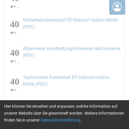
Sicherheitsdatenblatt EP-Gelcoat farblos NOVA
öffnet den Link in einem neuen Fenster
(PDF)
Allgemeine Verarbeitungshinweise Harzsysteme
öffnet den Link in einem neuen Fenster
(PDF)
Technisches Datenblatt EP-Gelcoat farblos
öffnet den Link in einem neuen Fenster
NOVA (PDF)
Hier können Sie einsehen und anpassen, welche Information auf
unserer Website über Sie gesammelt werden. Weitere Informationen
Mögliche Gefahren - EP-Gelcoat farblos
finden Sie in unserer
Datenschutzerklärung
.
NOVA