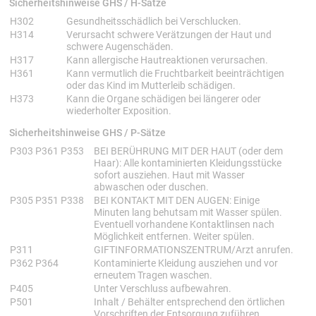
Sicherheitshinweise GHS / H-Sätze
Sicherheitshinweise GHS
H-Sätze
H302
Gesundheitsschädlich bei Verschlucken.
H314
Verursacht schwere Verätzungen der Haut und
schwere Augenschäden.
H317
Kann allergische Hautreaktionen verursachen.
H361
Kann vermutlich die Fruchtbarkeit beeinträchtigen
oder das Kind im Mutterleib schädigen.
H373
Kann die Organe schädigen bei längerer oder
wiederholter Exposition.
Sicherheitshinweise GHS / P-Sätze
Sicherheitshinweise GHS
P-Sätze
P303 P361 P353
BEI BERÜHRUNG MIT DER HAUT (oder dem
Haar): Alle kontaminierten Kleidungsstücke
sofort ausziehen. Haut mit Wasser
abwaschen oder duschen.
P305 P351 P338
BEI KONTAKT MIT DEN AUGEN: Einige
Minuten lang behutsam mit Wasser spülen.
Eventuell vorhandene Kontaktlinsen nach
Möglichkeit entfernen. Weiter spülen.
P311
GIFTINFORMATIONSZENTRUM/Arzt anrufen.
P362 P364
Kontaminierte Kleidung ausziehen und vor
erneutem Tragen waschen.
P405
Unter Verschluss aufbewahren.
P501
Inhalt / Behälter entsprechend den örtlichen
Vorschriften der Entsorgung zuführen.