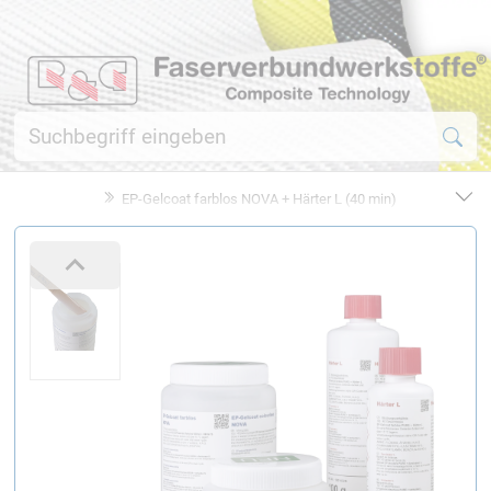
EP-Gelcoat farblos NOVA + Härter L (40 min)