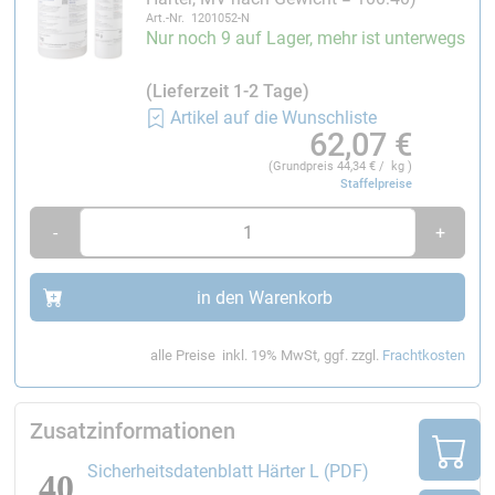
Art.-Nr. 1201052-N
*Neue, optimierte Rezeptur des EP-Gelcoats
Nur noch 9 auf Lager, mehr ist unterwegs
Der
farblose
EP-Gelcoat NOVA
basiert auf einer
(Lieferzeit 1-2 Tage)
neuen Rezeptur, die im Hinblick auf den
Artikel auf die Wunschliste
62,07
€
vorbeugenden Gesundheitsschutz optimiert wurde.
Durch den Verzicht auf potenziell
(Grundpreis
44,34
€ / kg )
Staffelpreise
gesundheitsschädliche Reaktivverdünner wird die
Handhabung für den Verarbeiter sicherer.
-
+
Lagerung/Haltbarkeit:
in den Warenkorb
In ungeöffneten Behältern bei 20-25 °C 12 Monate.
alle Preise
inkl. 19% MwSt, ggf. zzgl.
Frachtkosten
Zusatzinformationen
öffnet den Link
Sicherheitsdatenblatt Härter L (PDF)