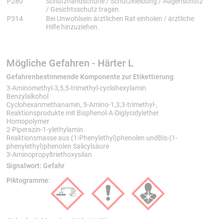
P280
Schutzhandschuhe / Schutzkleidung / Augenschutz
/ Gesichtsschutz tragen.
P314
Bei Unwohlsein ärztlichen Rat einholen / ärztliche
Hilfe hinzuziehen.
Mögliche Gefahren - Härter L
Gefahrenbestimmende Komponente zur Etikettierung
3-Aminomethyl-3,5,5-trimethyl-cyclohexylamin
Benzylalkohol
Cyclohexanmethanamin, 5-Amino-1,3,3-trimethyl-,
Reaktionsprodukte mit Bisphenol-A-Diglycidylether
Homopolymer
2-Piperazin-1-ylethylamin
Reaktionsmasse aus (1-Phenylethyl)phenolen undBis-(1-
phenylethyl)phenolen Salicylsäure
3-Aminopropyltriethoxysilan
Signalwort:
Gefahr
Piktogramme: