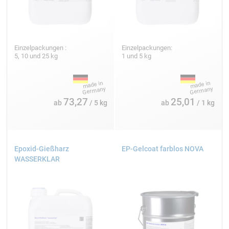
Einzelpackungen :
Einzelpackungen:
5, 10 und 25 kg
1 und 5 kg
73,27
25,01
ab
/ 5 kg
ab
/ 1 kg
Epoxid-Gießharz
EP-Gelcoat farblos NOVA
WASSERKLAR