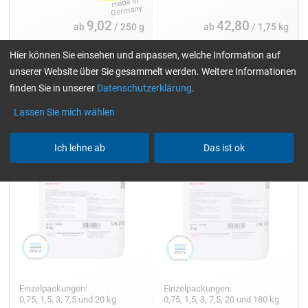
9,02
42,80
ab
/ 250 g
ab
/ 1,75 kg
Hier können Sie einsehen und anpassen, welche Information auf
unserer Website über Sie gesammelt werden. Weitere Informationen
finden Sie in unserer
Datenschutzerklärung
.
Härter GL 1 (30 min)
Härter GL 2 (210 min)
Lassen Sie mich wählen
Ich lehne ab
Das ist ok
Einzelpackungen:
Einzelpackungen:
0,75, 1,5, 3, 7,5 und 20 kg
0,75, 1,5, 3, 7,5, 20 und 180 kg