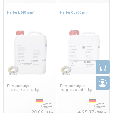
Härter L (40 min)
Härter CL (60 min)
Einzelpackungen:
Einzelpackungen:
1, 4, 10, 25 und 180 kg
750 g, 3, 7,5 und 20 kg
28,66
25,37
ab
/ 1 kg
ab
/ 750 g