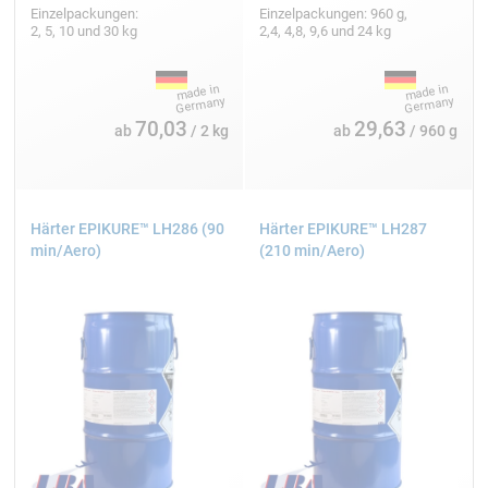
Einzelpackungen:
Einzelpackungen: 960 g,
2, 5, 10 und 30 kg
2,4, 4,8, 9,6 und 24 kg
70,03
29,63
ab
/ 2 kg
ab
/ 960 g
Härter EPIKURE™ LH286 (90
Härter EPIKURE™ LH287
min/Aero)
(210 min/Aero)